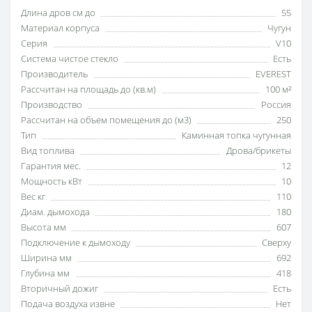
Длина дров см до
55
Материал корпуса
Чугун
Серия
V10
Система чистое стекло
Есть
Производитель
EVEREST
Рассчитан на площадь до (кв.м)
100 м²
Производство
Россия
Рассчитан на объем помещения до (м3)
250
Тип
Каминная топка чугунная
Вид топлива
Дрова/брикеты
Гарантия мес.
12
Мощность кВт
10
Вес кг
110
Диам. дымохода
180
Высота мм
607
Подключение к дымоходу
Сверху
Ширина мм
692
Глубина мм
418
Вторичный дожиг
Есть
Подача воздуха извне
Нет