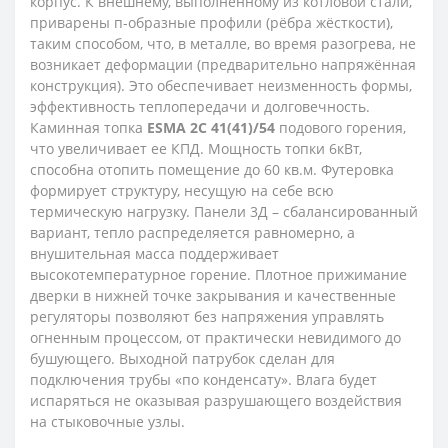
корпус. К внешнему, выполненному из котловой стали,
приварены п-образные профили (рёбра жёсткости),
таким способом, что, в металле, во время разогрева, не
возникает деформации (предварительно напряжённая
конструкция). Это обеспечивает неизменность формы,
эффективность теплопередачи и долговечность.
Каминная топка
ESMA 2С 41(41)/54
подового горения,
что увеличивает ее КПД. Мощность топки 6кВт,
способна отопить помещение до 60 кв.м. Футеровка
формирует структуру, несущую на себе всю
термическую нагрузку. Панели 3Д – сбалансированный
вариант, тепло распределяется равномерно, а
внушительная масса поддерживает
высокотемпературное горение. Плотное прижимание
дверки в нижней точке закрывания и качественные
регуляторы позволяют без напряжения управлять
огненным процессом, от практически невидимого до
бушующего. Выходной патрубок сделан для
подключения трубы «по конденсату». Влага будет
испаряться не оказывая разрушающего воздействия
на стыковочные узлы.