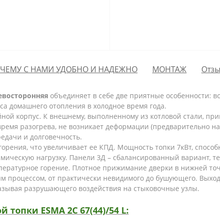
ЧЕМУ С НАМИ УДОБНО И НАДЕЖНО
МОНТАЖ
Отзы
левосторонняя
объединяет в себе две приятные особенности: 
са домашнего отопления в холодное время года.
ной корпус. К внешнему, выполненному из котловой стали, пр
во время разогрева, не возникает деформации (предварительно 
едачи и долговечность.
горения, что увеличивает ее КПД. Мощность топки 7кВт, способ
рмическую нагрузку. Панели 3Д – сбалансированный вариант, т
ературное горение. Плотное прижимание дверки в нижней точ
м процессом, от практически невидимого до бушующего. Выход
оказывая разрушающего воздействия на стыковочные узлы.
топки ESMA 2С 67(44)/54 L: