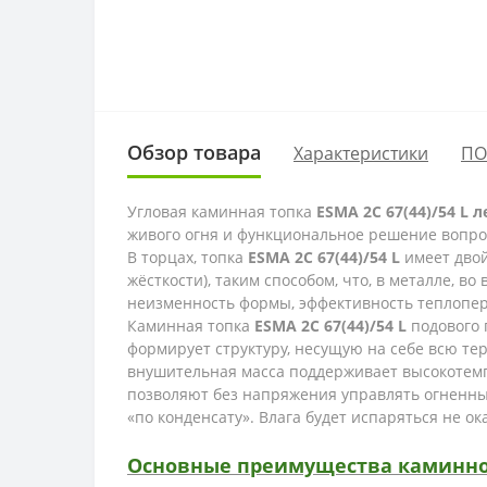
Обзор товара
Характеристики
ПО
Угловая каминная топка
ESMA 2С 67(44)/54 L 
живого огня и функциональное решение вопро
В торцах, топка
ESMA 2С 67(44)/54 L
имеет двой
жёсткости), таким способом, что, в металле, 
неизменность формы, эффективность теплопер
Каминная топка
ESMA 2С 67(44)/54 L
подового 
формирует структуру, несущую на себе всю те
внушительная масса поддерживает высокотемп
позволяют без напряжения управлять огненны
«по конденсату». Влага будет испаряться не 
Основные преимущества каминной 