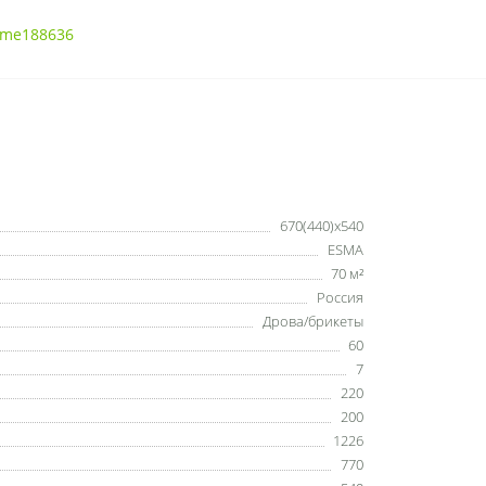
me188636
670(440)х540
ESMA
70 м²
Россия
Дрова/брикеты
60
7
220
200
1226
770