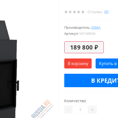
Отзывы:
(0)
Производитель:
ESMA
Артикул:
ME188636
189 800 ₽
В корзину
Купить в
В КРЕДИТ
Количество:
-
+