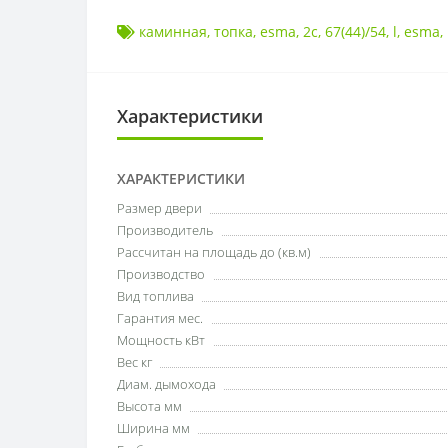
каминная
,
топка
,
esma
,
2с
,
67(44)/54
,
l
,
esma
,
Характеристики
ХАРАКТЕРИСТИКИ
Размер двери
Производитель
Рассчитан на площадь до (кв.м)
Производство
Вид топлива
Гарантия мес.
Мощность кВт
Вес кг
Диам. дымохода
Высота мм
Ширина мм