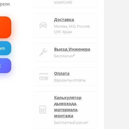
комиссия)
трели
Доставка
Москва, М.О, Россия,
СНГ, Крым
ram
Выезд Инженера
Бесплатно*
X
Оплата
Варианты оплаты
Калькулятор
дымохода,
материала,
монтажа
Бесплатный расчет