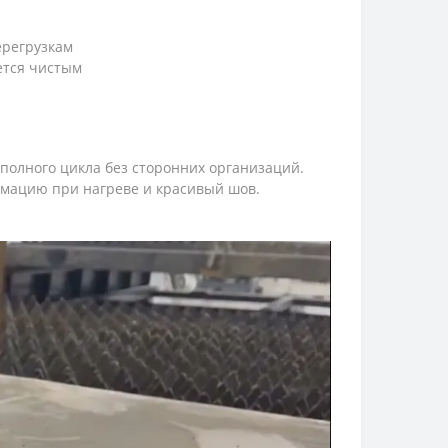
ерегрузкам
ается чистым
полного цикла без сторонних организаций.
рмацию при нагреве и красивый шов.