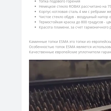
Топка подового горения
Немецкое стекло ROBAX рассчитано на 75
Корпус-котловая сталь 4 мм с ребрами ж
Чистое стекло обдув - воздушный напор о
Термостойкая краска до 800 градусов - ц
Красота пламени, за счет гармоничного 
Каминные топки ESMA это топки из европейск
Особенностью топок ESMA является использов
Качественные европейские уплотнители гаран