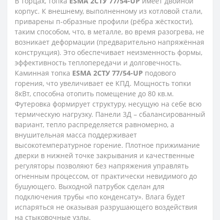
В торцах, топка
ESMA 2СТУ 77/54-UP
имеет двойной
корпус. К внешнему, выполненному из котловой стали,
приварены п-образные профили (рёбра жёсткости),
таким способом, что, в металле, во время разогрева, не
возникает деформации (предварительно напряжённая
конструкция). Это обеспечивает неизменность формы,
эффективность теплопередачи и долговечность.
Каминная топка
ESMA 2СТУ 77/54-UP
подового
горения, что увеличивает ее КПД. Мощность топки
8кВт, способна отопить помещение до 80 кв.м.
Футеровка формирует структуру, несущую на себе всю
термическую нагрузку. Панели 3Д – сбалансированный
вариант, тепло распределяется равномерно, а
внушительная масса поддерживает
высокотемпературное горение. Плотное прижимание
дверки в нижней точке закрывания и качественные
регуляторы позволяют без напряжения управлять
огненным процессом, от практически невидимого до
бушующего. Выходной патрубок сделан для
подключения трубы «по конденсату». Влага будет
испаряться не оказывая разрушающего воздействия
на стыковочные узлы.