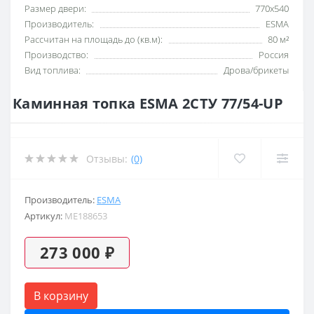
Размер двери:
770х540
Производитель:
ESMA
Рассчитан на площадь до (кв.м):
80 м²
Производство:
Россия
Вид топлива:
Дрова/брикеты
Каминная топка ESMA 2СТУ 77/54-UP
Отзывы:
(0)
Производитель:
ESMA
Артикул:
ME188653
273 000 ₽
В корзину