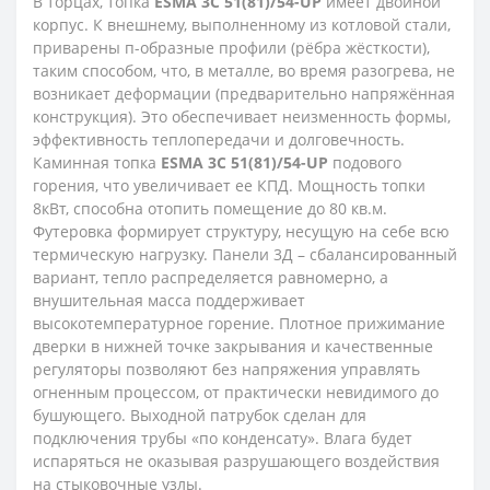
В торцах, топка
ESMA 3С 51(81)/54-UP
имеет двойной
корпус. К внешнему, выполненному из котловой стали,
приварены п-образные профили (рёбра жёсткости),
таким способом, что, в металле, во время разогрева, не
возникает деформации (предварительно напряжённая
конструкция). Это обеспечивает неизменность формы,
эффективность теплопередачи и долговечность.
Каминная топка
ESMA 3С 51(81)/54-UP
подового
горения, что увеличивает ее КПД. Мощность топки
8кВт, способна отопить помещение до 80 кв.м.
Футеровка формирует структуру, несущую на себе всю
термическую нагрузку. Панели 3Д – сбалансированный
вариант, тепло распределяется равномерно, а
внушительная масса поддерживает
высокотемпературное горение. Плотное прижимание
дверки в нижней точке закрывания и качественные
регуляторы позволяют без напряжения управлять
огненным процессом, от практически невидимого до
бушующего. Выходной патрубок сделан для
подключения трубы «по конденсату». Влага будет
испаряться не оказывая разрушающего воздействия
на стыковочные узлы.