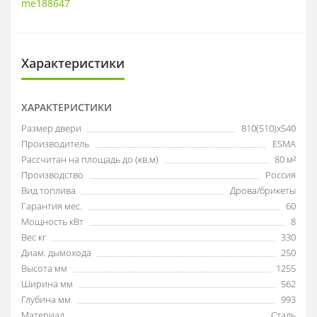
me188647
Характеристики
ХАРАКТЕРИСТИКИ
Размер двери
810(510)х540
Производитель
ESMA
Рассчитан на площадь до (кв.м)
80 м²
Производство
Россия
Вид топлива
Дрова/брикеты
Гарантия мес.
60
Мощность кВт
8
Вес кг
330
Диам. дымохода
250
Высота мм
1255
Ширина мм
562
Глубина мм
993
Материал
Сталь