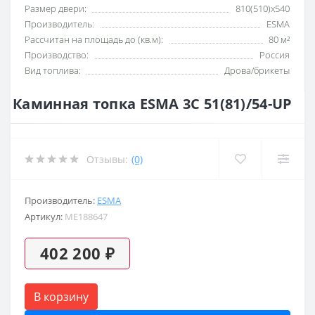
Размер двери:
810(510)х540
Производитель:
ESMA
Рассчитан на площадь до (кв.м):
80 м²
Производство:
Россия
Вид топлива:
Дрова/брикеты
Каминная топка ESMA 3С 51(81)/54-UP
Отзывы:
(0)
Производитель:
ESMA
Артикул:
ME188647
402 200 ₽
В корзину