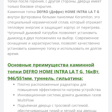
топки после горения, с другой стороны, дверца имеет
только боковое открытие.
Каминная топка
DEFRO (Дефро) HOME INTRA LA T G
внутри футерована белыми панелями Keramiton, это
специальный керамический сплав, который отражает
тепловую энергию и защищает корпус от перегрева.
Чугунный дымовой патрубок позволяет установить
дымоход в двух положениях на выбор. Современное
оснащение и характеристики, позволят качественно
установить каминную топку и использовать ее долгое
время.
Основные преимущества каминной
топки DEFRO HOME INTRA LA T G, 16кВт,
946/551мм, туннель, гильотина:
Плотно расположенные радиаторы для
повышения эффективности нагрева устройства
Инновационная система дожига дымовых газов
MultiFlow
Подъёмная дверца с тросовой системой,
обеспечивающая тихий и лёгкий ход дверцы