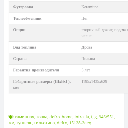
Футеровка
Keramiton
Теплообменник
Нет
Опции
вторичный дожиг, подача 
извне
Вид топлива
Дрова
Страна
Польша
Гарантия производителя
5 лет
Габаритные размеры (ШхВхГ),
1195х1435х629
мм
каминная
,
топка
,
defro
,
home
,
intra
,
la
,
t
,
g
,
946/551
,
мм
,
туннель
,
гильотина
,
defro
,
15128-2eeq