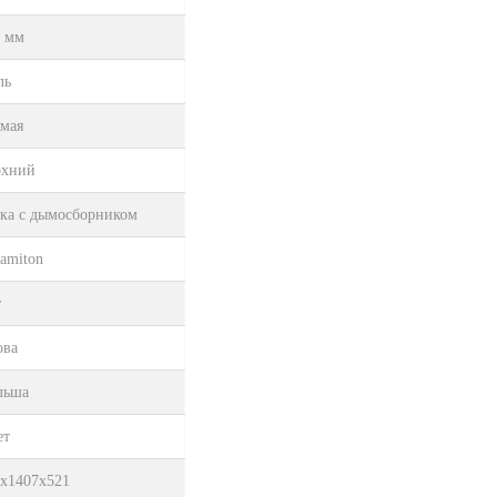
0 мм
ль
мая
рхний
ка с дымосборником
amiton
т
ова
льша
ет
х1407х521