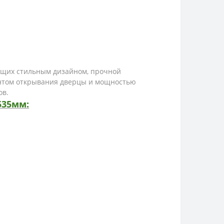
ющих стильным дизайном, прочной
антом открывания дверцы и мощностью
ов.
535мм: