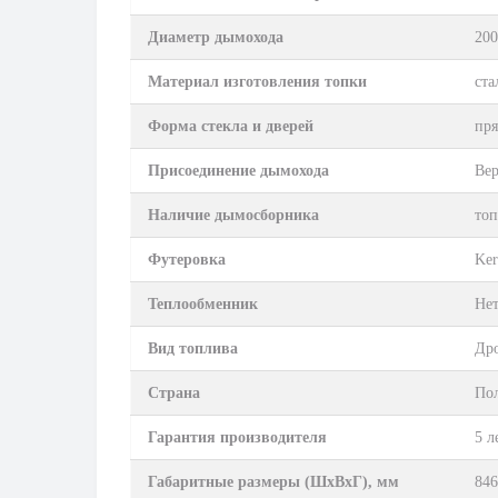
Диаметр дымохода
20
Материал изготовления топки
ста
Форма стекла и дверей
пря
Присоединение дымохода
Ве
Наличие дымосборника
топ
Футеровка
Ker
Теплообменник
Не
Вид топлива
Др
Страна
По
Гарантия производителя
5 л
Габаритные размеры (ШхВхГ), мм
846