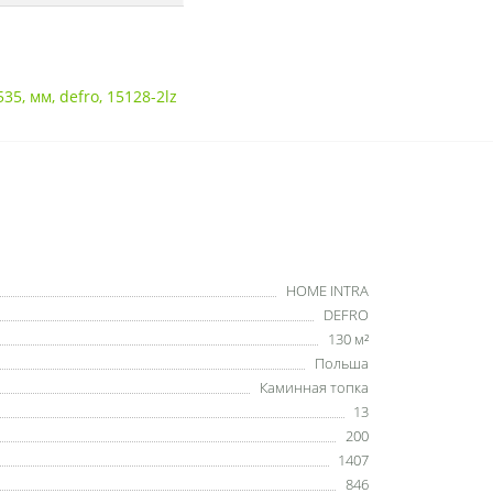
535
,
мм
,
defro
,
15128-2lz
HOME INTRA
DEFRO
130 м²
Польша
Каминная топка
13
200
1407
846