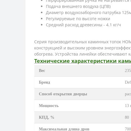
Перфорированная ручка не нагревается 
Подача внешнего воздуха (ЦПВ)
Диаметр воздухозаборного патрубка 125
Регулируемые по высоте ножки
Средний расход древесины - 4.1 кг/ч
Серия производительных каминных топок HOM
конструкцией и высоким уровнем энергоэффек
обогрева. Устройства линейки обеспечивают 
Технические характеристики ками
Вес
235
Бренд
Def
Способ открытия дверцы
ра
Мощность
13 
КПД, %
80
Максимальная длина дров
70