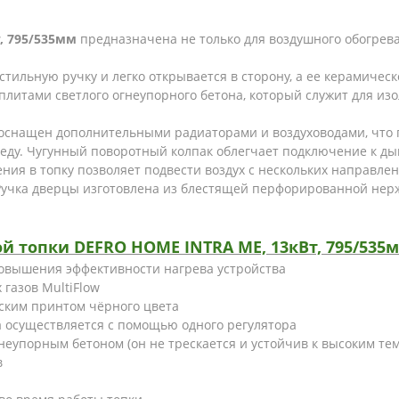
, 795/535мм
предназначена не только для воздушного обогрева
стильную ручку и легко открывается в сторону, а ее керамиче
литами светлого огнеупорного бетона, который служит для из
оснащен дополнительными радиаторами и воздуховодами, что пр
еду. Чугунный поворотный колпак облегчает подключение к д
ения в топку позволяет подвести воздух с нескольких направле
Ручка дверцы изготовлена из блестящей перфорированной нерж
топки DEFRO HOME INTRA ME, 13кВт, 795/535м
овышения эффективности нагрева устройства
газов MultiFlow
ским принтом чёрного цвета
а осуществляется с помощью одного регулятора
неупорным бетоном (он не трескается и устойчив к высоким те
в