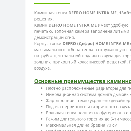
Каминная топка
DEFRO HOME INTRA ME, 13кВт
решения.
Камин
DEFRO HOME INTRA ME
имеет удобную, 
печатью. Топочная камера заполнена литыми п
демонстрации огня.
Корпус топки
DEFRO (Дефро) HOME INTRA ME
максимального отбора тепла в окружающую ср
патрубок центральной подачи воздуха для гор
зольник, прикрытый колосниковой решеткой. 
воздуха.
Основные преимущества каминной 
Плотно расположенные радиаторы для п
Инновационная система дожига дымовых 
Жаропрочное стекло украшено дизайнер
Подача первичного и вторичного воздух
Большая топка полностью футерована ог
Режим длительного горения до 5-ти часо
Максимальная длина бревна 70 см