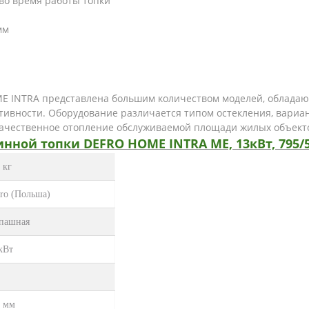
во время работы топки
мм
E INTRA представлена большим количеством моделей, облада
тивности. Оборудование различается типом остекления, вари
качественное отопление обслуживаемой площади жилых объект
нной топки DEFRO HOME INTRA ME, 13кВт, 795/
 кг
ro (Польша)
спашная
кВт
0 мм