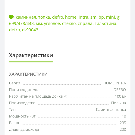
каминная
,
топка
,
defro
,
home
,
intra
,
sm
,
bp
,
mini
,
g
,
699/478/443
,
мм
,
угловое
,
стекло
,
справа
,
гильотина
,
defro
,
d-99043
Характеристики
ХАРАКТЕРИСТИКИ
Серия
HOME INTRA
Производитель
DEFRO
Рассчитан на площадь до (кв.м)
100 м²
Производство
Польша
Тип
Каминная топка
Мощность кВт
10
Вес кг
235
Диам. дымохода
200