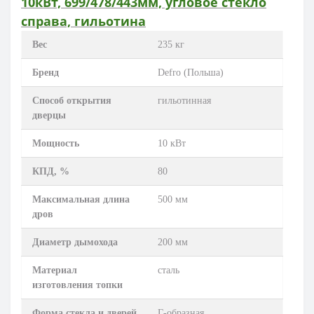
10кВт, 699/478/443мм, угловое стекло
справа, гильотина
Вес
235 кг
Бренд
Defro (Польша)
Способ открытия
гильотинная
дверцы
Мощность
10 кВт
КПД, %
80
Максимальная длина
500 мм
дров
Диаметр дымохода
200 мм
Материал
сталь
изготовления топки
Форма стекла и дверей
Г-образная