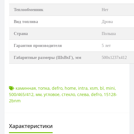
Теплообменник
Нет
Вид топлива
Дрова
Страна
Польша
Гарантия производителя
5 лет
Габаритные размеры (ШхВхГ), мм
500х1237х412
каминная
,
топка
,
defro
,
home
,
intra
,
xsm
,
bl
,
mini
,
500/465/412
,
мм
,
угловое
,
стекло
,
слева
,
defro
,
15128-
2bnm
Характеристики