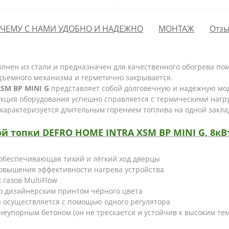
ЧЕМУ С НАМИ УДОБНО И НАДЕЖНО
МОНТАЖ
Отзы
лнен из стали и предназначен для качественного обогрева пом
ъемного механизма и герметично закрывается.
SM BP MINI G
представляет собой долговечную и надежную мо
укция оборудования успешно справляется с термическими нагр
 характеризуется длительным горением топлива на одной закла
топки DEFRO HOME INTRA XSM BP MINI G, 8кВт,
 обеспечивающая тихий и лёгкий ход дверцы
овышения эффективности нагрева устройства
газов MultiFlow
о дизайнерским принтом чёрного цвета
а осуществляется с помощью одного регулятора
неупорным бетоном (он не трескается и устойчив к высоким те