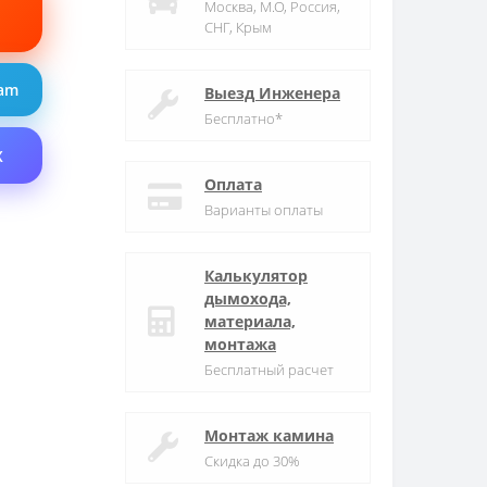
Москва, М.О, Россия,
СНГ, Крым
ram
Выезд Инженера
Бесплатно*
X
Оплата
Варианты оплаты
Калькулятор
дымохода,
материала,
монтажа
Бесплатный расчет
Монтаж камина
Скидка до 30%