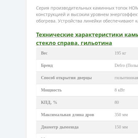
Серия производительных каминных топок HOM
конструкцией и высоким уровнем энергоэффек
обогрева. Устройства линейки обеспечивают 
Технические характеристики камин
стекло справа, гильотина
Вес
195 кг
Бренд
Defro (Поль
Способ открытия дверцы
гильотинная
Мощность
8 кВт
КПД, %
80
Максимальная длина дров
350 мм
Диаметр дымохода
150 мм