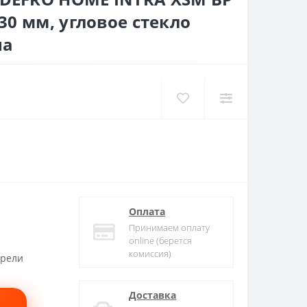
430 мм, угловое стекло
на
Оплата
Принимаем оплату
online (берется
комиссия)
трели
Доставка