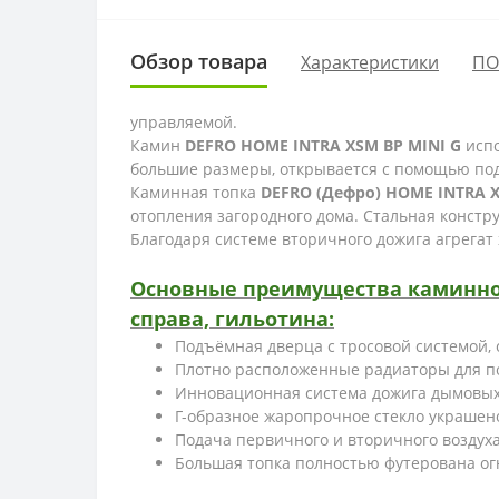
Обзор товара
Характеристики
ПО
управляемой.
Камин
DEFRO HOME INTRA XSM BP MINI G
испо
большие размеры, открывается с помощью под
Каминная топка
DEFRO (Дефро) HOME INTRA X
отопления загородного дома. Стальная констр
Благодаря системе вторичного дожига агрегат
Основные преимущества каминной 
справа, гильотина:
Подъёмная дверца с тросовой системой,
Плотно расположенные радиаторы для п
Инновационная система дожига дымовых 
Г-образное жаропрочное стекло украшен
Подача первичного и вторичного воздух
Большая топка полностью футерована ог