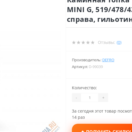
MINI G, 519/478/
справа, гильоти
Отзывы:
(0)
Производитель:
DEFRO
Артикул:
D-99039
Количество:
-
+
За сегодня этот товар посмо
14 раз
🔥 ПОЛУЧИТЬ СКИДКУ