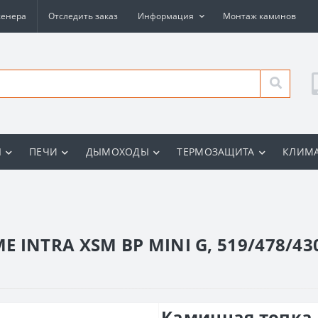
женера
Отследить заказ
Информация
Монтаж каминов
Ы
ПЕЧИ
ДЫМОХОДЫ
ТЕРМОЗАЩИТА
КЛИМА
 INTRA XSM BP MINI G, 519/478/430
Каминная топка