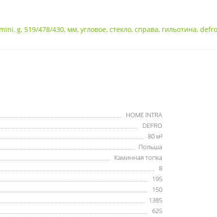
mini
,
g
,
519/478/430
,
мм
,
угловое
,
стекло
,
справа
,
гильотина
,
defr
HOME INTRA
DEFRO
80 м²
Польша
Каминная топка
8
195
150
1385
625