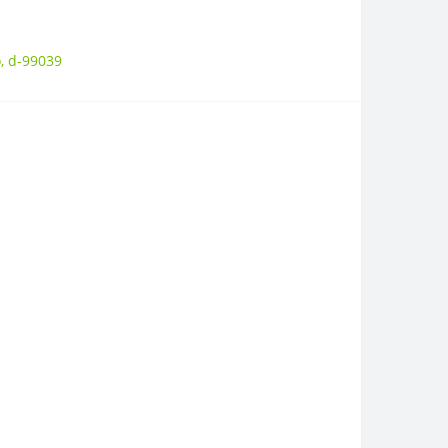
o
,
d-99039