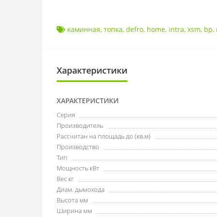
каминная
,
топка
,
defro
,
home
,
intra
,
xsm
,
bp
,
Характеристики
ХАРАКТЕРИСТИКИ
Серия
Производитель
Рассчитан на площадь до (кв.м)
Производство
Тип
Мощность кВт
Вес кг
Диам. дымохода
Высота мм
Ширина мм