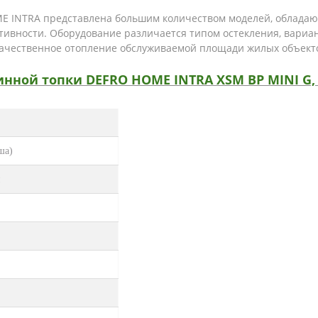
E INTRA представлена большим количеством моделей, облада
тивности. Оборудование различается типом остекления, вари
качественное отопление обслуживаемой площади жилых объект
ной топки DEFRO HOME INTRA XSM BP MINI G, 8
ша)