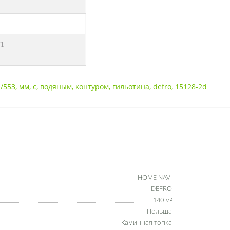
71
/553
,
мм
,
с
,
водяным
,
контуром
,
гильотина
,
defro
,
15128-2d
HOME NAVI
DEFRO
140 м²
Польша
Каминная топка