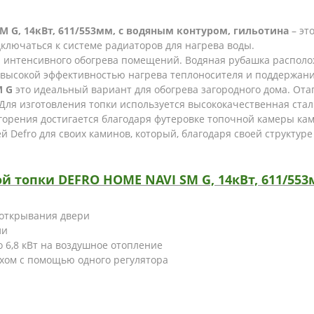
M G, 14кВт, 611/553мм, с водяным контуром, гильотина
– эт
ключаться к системе радиаторов для нагрева воды.
 интенсивного обогрева помещений. Водяная рубашка располож
 высокой эффективностью нагрева теплоносителя и поддержани
M G
это идеальный вариант для обогрева загородного дома. От
ля изготовления топки используется высококачественная стал
 горения достигается благодаря футеровке топочной камеры к
 Defro для своих каминов, который, благодаря своей структуре
топки DEFRO HOME NAVI SM G, 14кВт, 611/553
открывания двери
ли
 6,8 кВт на воздушное отопление
хом с помощью одного регулятора