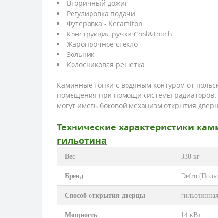
Вторичный дожиг
Регулировка подачи
Футеровка - Keramiton
Конструкция ручки Cool&Touch
Жаропрочное стекло
Зольник
Колосниковая решетка
Каминные топки с водяным контуром от польс
помещения при помощи системы радиаторов. В
могут иметь боковой механизм открытия двер
Технические характеристики ками
гильотина
Вес
338 кг
Бренд
Defro (Поль
Способ открытия дверцы
гильотинная
Мощность
14 кВт