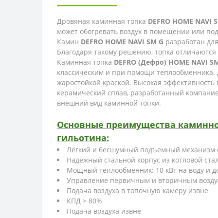
Дровяная каминная топка
DEFRO HOME NAVI S
может обогревать воздух в помещении или под
Камин
DEFRO HOME NAVI SM G
разработан для
Благодаря такому решению, топка отличаются
Каминная топка
DEFRO (Дефро) HOME NAVI S
классическим и при помощи теплообменника. Д
жаростойкой краской. Высокая эффективность
керамический сплав, разработанный компанией
внешний вид каминной топки.
Основные преимущества каминной 
гильотина:
Лёгкий и бесшумный подъемный механизм 
Надёжный стальной корпус из котловой ста
Мощный теплообменник: 10 кВт на воду и до
Управление первичным и вторичным возду
Подача воздуха в топочную камеру извне
КПД > 80%
Подача воздуха извне