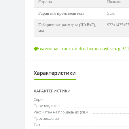
Страна
Польша
Гарантия производителя
5 лет
Габаритные размеры (ШхВхГ),
922х1435х5
мм
каминная
,
топка
,
defro
,
home
,
navi
,
sm
,
g
,
611
Характеристики
ХАРАКТЕРИСТИКИ
Серия
Производитель
Рассчитан на площадь до (кв.м)
Производство
Тип