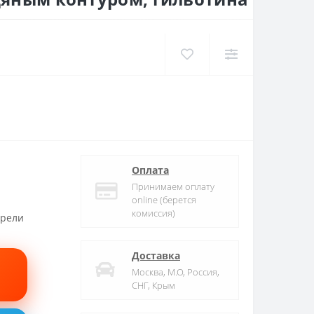
Оплата
Принимаем оплату
online (берется
комиссия)
трели
Доставка
Москва, М.О, Россия,
СНГ, Крым