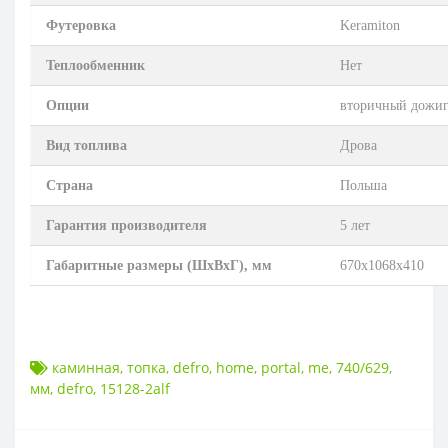
Футеровка
Keramiton
Теплообменник
Нет
Опции
вторичный дожи
Вид топлива
Дрова
Страна
Польша
Гарантия производителя
5 лет
Габаритные размеры (ШхВхГ), мм
670х1068х410
каминная
,
топка
,
defro
,
home
,
portal
,
me
,
740/629
,
мм
,
defro
,
15128-2alf