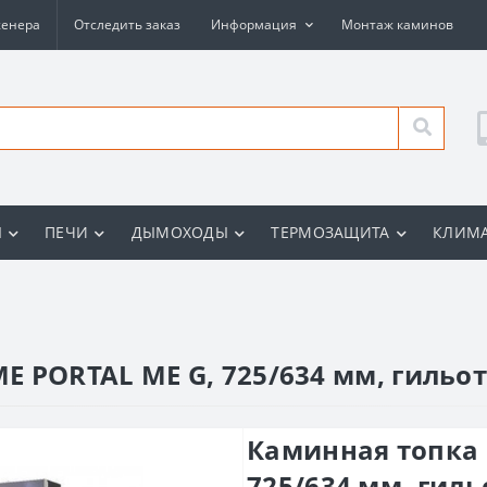
женера
Отследить заказ
Информация
Монтаж каминов
Ы
ПЕЧИ
ДЫМОХОДЫ
ТЕРМОЗАЩИТА
КЛИМА
 PORTAL ME G, 725/634 мм, гильо
Каминная топка 
725/634 мм, гил