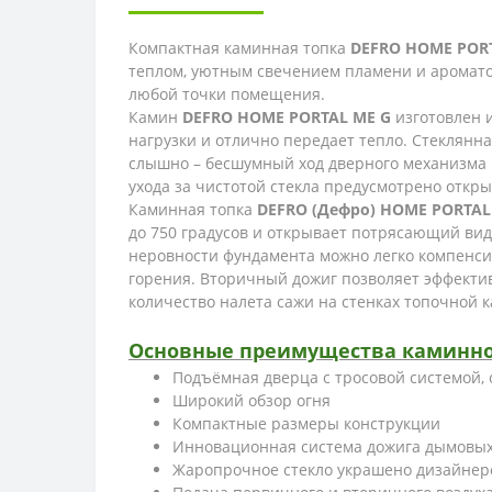
Компактная каминная топка
DEFRO HOME PORT
теплом, уютным свечением пламени и аромато
любой точки помещения.
Камин
DEFRO HOME PORTAL ME G
изготовлен 
нагрузки и отлично передает тепло. Стеклянна
слышно – бесшумный ход дверного механизма 
ухода за чистотой стекла предусмотрено открыт
Каминная топка
DEFRO (Дефро) HOME PORTAL
до 750 градусов и открывает потрясающий ви
неровности фундамента можно легко компенс
горения. Вторичный дожиг позволяет эффекти
количество налета сажи на стенках топочной 
Основные преимущества каминной 
Подъёмная дверца с тросовой системой,
Широкий обзор огня
Компактные размеры конструкции
Инновационная система дожига дымовых 
Жаропрочное стекло украшено дизайнер