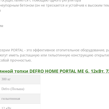
а осуществляется с помощью одного регулятора
неупорным бетоном (он не трескается и устойчив к высоким те
в
мм
серии PORTAL - это эффективное отопительное оборудование, 
могут иметь распашную или гильотинную конструкцию открытия
особой прочностью.
нной топки DEFRO HOME PORTAL ME G, 12кВт, 7
300 кг
Defro (Польша)
гильотинная
12 кВт