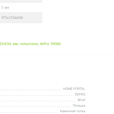
5 лет
975х1354х636
25/634
,
мм
,
гильотина
,
defro
,
99080
HOME PORTAL
DEFRO
80 м²
Польша
Каминная топка