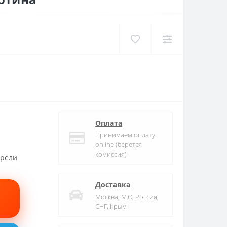
Оплата
Принимаем оплату
online (берется
комиссия)
трели
Доставка
Москва, М.О, Россия,
СНГ, Крым