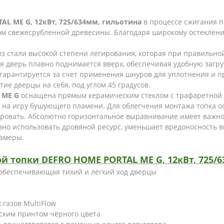
AL ME G, 12кВт, 725/634мм, гильотина
в процессе сжигания 
м свежесрубленной древесины. Благодаря широкому остеклени
из стали высокой степени легирования, которая при правильн
я дверь плавно поднимается вверх, обеспечивая удобную загруз
гарантируется за счет применения шнуров для уплотнения и п
ие дверцы на себя, под углом 45 градусов.
 ME G
оснащена прямым керамическим стеклом с трафаретной 
д на игру бушующего пламени. Для облегчения монтажа топка
ировать. Абсолютно горизонтальное выравнивание имеет важн
вно использовать дровяной ресурс, уменьшает вредоносность 
камеры.
топки DEFRO HOME PORTAL ME G, 12кВт, 725/6
 обеспечивающая тихий и лёгкий ход дверцы
газов MultiFlow
ским принтом чёрного цвета