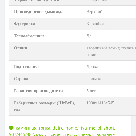
Присоединение дымохода
Верхний
Футеровка
Keramiton
Теплообменник
Да
Опции
вторичный дожиг, подача 
извне
Вид топлива
Дрова
Страна
Польша
Гарантия производителя
5 лет
Габаритные размеры (ШхВхГ),
1000х1418х545
мм
каминная
,
топка
,
defro
,
home
,
riva
,
me
,
bl
,
short
,
907/465/482
,
мм
,
угловое
,
стекло
,
слева
,
с
,
водяным
,