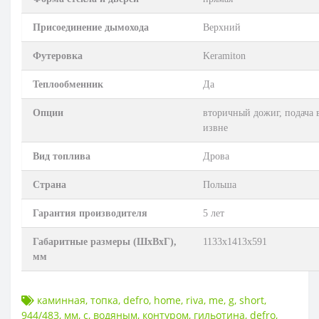
Присоединение дымохода
Верхний
Футеровка
Keramiton
Теплообменник
Да
Опции
вторичный дожиг, подача 
извне
Вид топлива
Дрова
Страна
Польша
Гарантия производителя
5 лет
Габаритные размеры (ШхВхГ),
1133х1413х591
мм
каминная
,
топка
,
defro
,
home
,
riva
,
me
,
g
,
short
,
944/483
,
мм
,
с
,
водяным
,
контуром
,
гильотина
,
defro
,