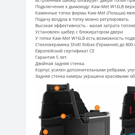
Встроенный шибер блокирует двери топки при
Подключение к дымоходу: Kaw-Met W16LB вер
Каминные топки фирмы Kaw-Met (Польша) яв
Подачу воздуха в топку можно регулировать.
Высокая эффективность - малая затрата топлив
Установлен шибер с блокиратором двери
У топки Kaw-Met W16LB есть возможность подв
Стеклокерамика Shott Robax (Германия) до 800 
Европейский сертификат СЕ
Гарантия 5 лет.
Двойная задняя стенка.
Корпус усилен дополнительными ребрами, ул
Задняя стенка камеры украшена красивыми о