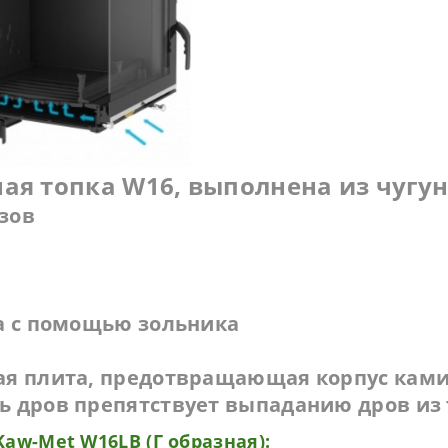
я топка W16, выполнена из чугуна
зов
ха с помощью зольника
ая плита, предотвращающая корпус камин
ь дров препятствует выпаданию дров из
w-Met W16LB (Г образная):