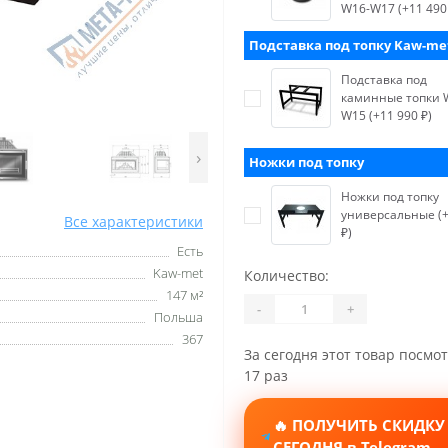
W16-W17 (+11 490
Подставка под топку Kaw-me
Подставка под
каминные топки 
W15 (+11 990 ₽)
›
Ножки под топку
Ножки под топку
универсальные (+
Все характеристики
₽)
Есть
Kaw-met
Количество:
147 м²
-
+
Польша
367
За сегодня этот товар посмо
17 раз
🔥 ПОЛУЧИТЬ СКИДКУ
СЕГОДНЯ в Telegram