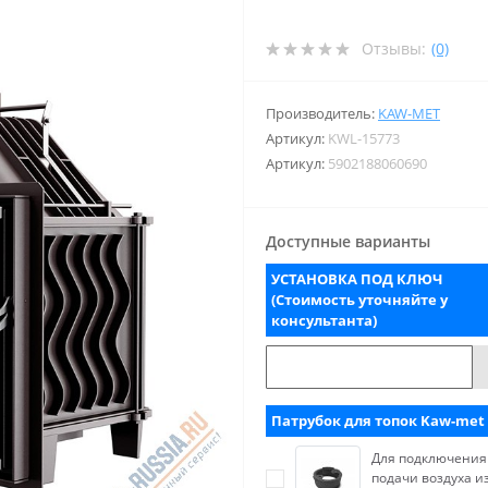
Отзывы:
(0)
Производитель:
KAW-MET
Артикул:
KWL-15773
Артикул:
5902188060690
Доступные варианты
УСТАНОВКА ПОД КЛЮЧ
(Стоимость уточняйте у
консультанта)
Патрубок для топок Kaw-met
Для подключения
подачи воздуха и