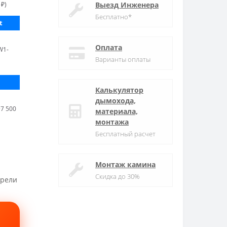
 ₽)
Выезд Инженера
Бесплатно*
t
Оплата
W1-
Варианты оплаты
Калькулятор
дымохода,
7 500
материала,
монтажа
Бесплатный расчет
Монтаж камина
Скидка до 30%
трели