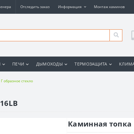
женера
Отследить заказ
Информация
Монтаж каминов
Ы
ПЕЧИ
ДЫМОХОДЫ
ТЕРМОЗАЩИТА
КЛИМА
Г образное стекло
16LB
Каминная топка