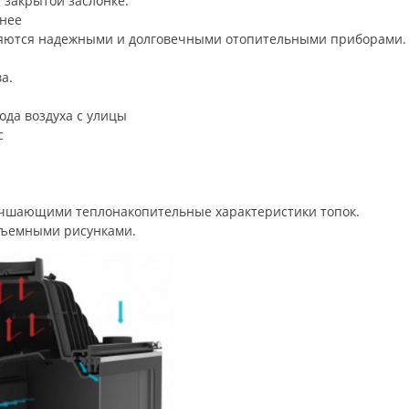
 закрытой заслонке.
хнее
ляются надежными и долговечными отопительными приборами.
а.
ода воздуха с улицы
с
учшающими теплонакопительные характеристики топок.
бъемными рисунками.