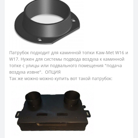
Патрубок подходит для каминной топки Kaw-Met W16 и
W17. Нужен для системы подвода воздуха к каминной
топке с улицы или подвального помещения "подача
воздуха извне". ОПЦИЯ
Так же можно можно купить вот такой патрубок: