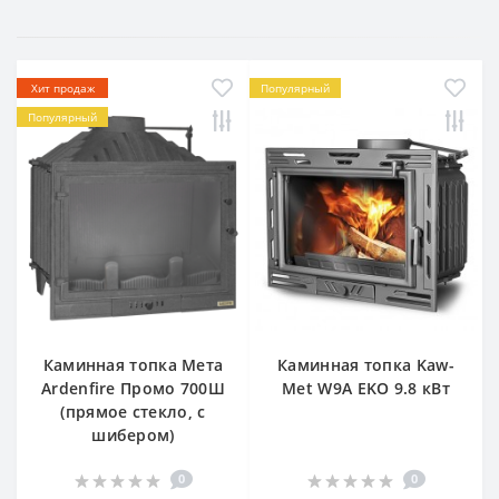
Хит продаж
Популярный
Популярный
Каминная топка Мета
Каминная топка Kaw-
Ardenfire Промо 700Ш
Met W9A EKO 9.8 кВт
(прямое стекло, с
шибером)
0
0