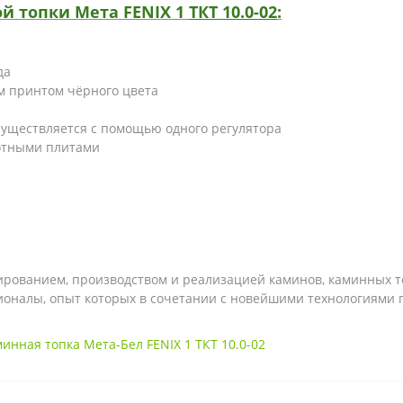
й топки Мета FENIX 1
ТКТ 10.0-02
:
да
м принтом чёрного цвета
существляется с помощью одного регулятора
отными плитами
тированием, производством и реализацией каминов, каминных т
оналы, опыт которых в сочетании с новейшими технологиями г
инная топка Мета-Бел FENIX 1 ТКТ 10.0-02