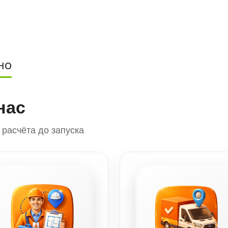
НО
нас
расчёта до запуска