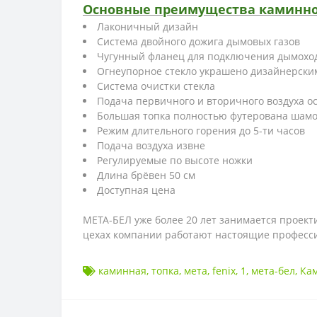
Основные преимущества каминно
Лаконичный дизайн
Система двойного дожига дымовых газов
Чугунный фланец для подключения дымохо
Огнеупорное стекло украшено дизайнерски
Система очистки стекла
Подача первичного и вторичного воздуха о
Большая топка полностью футерована шам
Режим длительного горения до 5-ти часов
Подача воздуха извне
Регулируемые по высоте ножки
Длина брёвен 50 см
Доступная цена
МЕТА-БЕЛ уже более 20 лет занимается проек
цехах компании работают настоящие професси
каминная
,
топка
,
мета
,
fenix
,
1
,
мета-бел
,
Кам