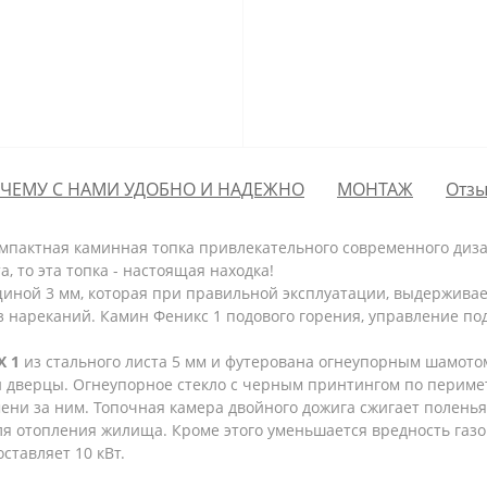
ЧЕМУ С НАМИ УДОБНО И НАДЕЖНО
МОНТАЖ
Отзы
мпактная каминная топка привлекательного современного диз
, то эта топка - настоящая находка!
иной 3 мм, которая при правильной эксплуатации, выдерживае
ез нареканий. Камин Феникс 1 подового горения, управление п
X 1
из стального листа 5 мм и футерована огнеупорным шамотом
 дверцы. Огнеупорное стекло с черным принтингом по перимет
ени за ним. Топочная камера двойного дожига сжигает поленья
я отопления жилища. Кроме этого уменьшается вредность газо
ставляет 10 кВт.