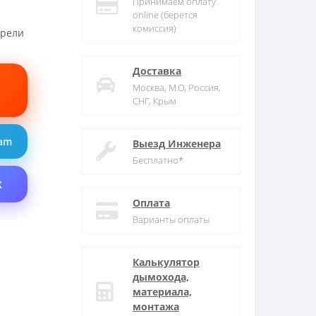
Принимаем оплату
online (берется
комиссия)
трели
Доставка
Москва, М.О, Россия,
СНГ, Крым
ram
Выезд Инженера
Бесплатно*
X
Оплата
Варианты оплаты
Калькулятор
дымохода,
материала,
монтажа