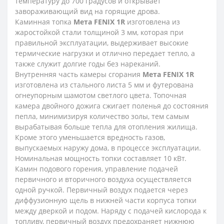
температуру до 700 градусов и открывает
завораживающий вид на горящие дрова.
Каминная топка
Мета FENIX 1R
изготовлена из
жаростойкой стали толщиной 3 мм, которая при
правильной эксплуатации, выдерживает высокие
термические нагрузки и отлично передает тепло, а
также служит долгие годы без нареканий.
Внутренняя часть камеры сгорания
Мета FENIX 1R
изготовлена из стального листа 5 мм и футерована
огнеупорным шамотом светлого цвета. Топочная
камера двойного дожига сжигает поленья до состояния
пепла, минимизируя количество золы, тем самым
вырабатывая больше тепла для отопления жилища.
Кроме этого уменьшается вредность газов,
выпускаемых наружу дома, в процессе эксплуатации.
Номинальная мощность топки составляет 10 кВт.
Камин подового горения, управление подачей
первичного и вторичного воздуха осуществляется
одной ручкой. Первичный воздух подается через
диффузионную щель в нижней части корпуса топки
между дверкой и подом. Наряду с подачей кислорода к
топливу, первичный воздух предохраняет нижнюю