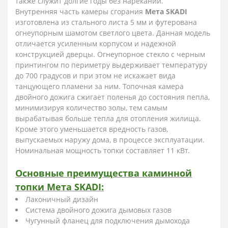
также служит долгие годы без нареканий.
Внутренняя часть камеры сгорания
Мета SKADI
изготовлена из стального листа 5 мм и футерована
огнеупорным шамотом светлого цвета. Данная модель
отличается усиленным корпусом и надежной
конструкцией дверцы. Огнеупорное стекло с черным
принтингом по периметру выдерживает температуру
до 700 градусов и при этом не искажает вида
танцующего пламени за ним. Топочная камера
двойного дожига сжигает поленья до состояния пепла,
минимизируя количество золы, тем самым
вырабатывая больше тепла для отопления жилища.
Кроме этого уменьшается вредность газов,
выпускаемых наружу дома, в процессе эксплуатации.
Номинальная мощность топки составляет 11 кВт.
Основные преимущества каминной
топки Мета SKADI:
Лаконичный дизайн
Система двойного дожига дымовых газов
Чугунный фланец для подключения дымохода