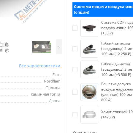
Система подачи воздуха изв
(опции)
Система CDP под
воздуха извне 10
(+30 ₽)
Гибкий дымоход
›
(воздуховод) 2 ме
100 мм (+2 250 ₽)
Гибкий дымоход
Все характеристики
(воздуховод) 3 ме
Есть
100 мм (+3 500 ₽)
Nordflam
Решетка допуска
Польша
воздуха наружна
Каминная топка
(уличная) 100 мм 
800 ₽)
Дрова
Хомут стяжной 1
(+475 ₽)
Количество: