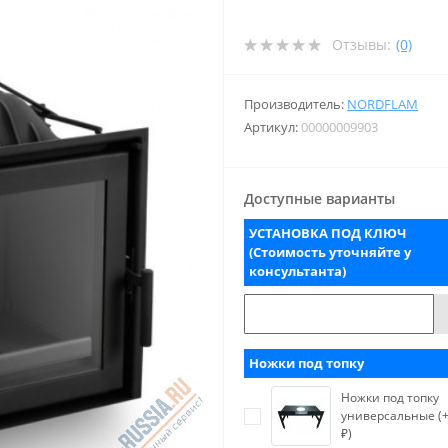
Отзывы:
(0)
Производитель:
NORDFLAM
Артикул:
00000009903
Доступные варианты
УСТАНОВКА ПОД КЛЮЧ
(Стоимость уточняйте у
консультанта)
Ножки под топку
Ножки под топку
универсальные (+
₽)