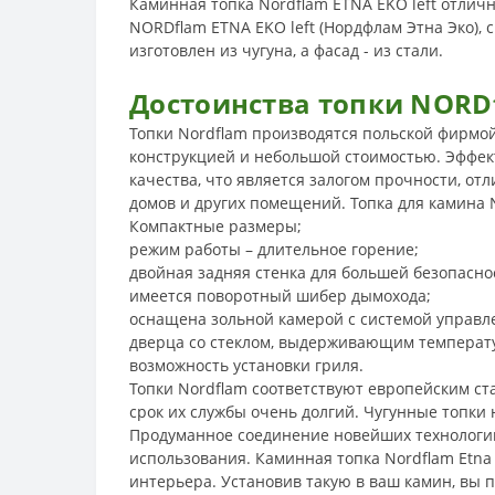
Каминная топка Nordflam ETNA EKO left отлич
NORDflam ETNA EKO left (Нордфлам Этна Эко), 
изготовлен из чугуна, а фасад - из стали.
Достоинства топки
NORDf
Топки Nordflam производятся польской фирмо
конструкцией и небольшой стоимостью. Эффект
качества, что является залогом прочности, от
домов и других помещений. Топка для камина 
Компактные размеры;
режим работы – длительное горение;
двойная задняя стенка для большей безопасно
имеется поворотный шибер дымохода;
оснащена зольной камерой с системой управл
дверца со стеклом, выдерживающим температуру
возможность установки гриля.
Топки Nordflam соответствуют европейским ст
срок их службы очень долгий. Чугунные топки 
Продуманное соединение новейших технологий
использования. Каминная топка Nordflam Etna
интерьера. Установив такую в ваш камин, вы 