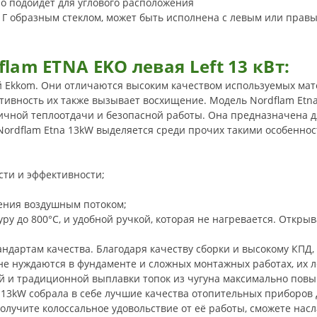
но подойдет для углового расположения
с Г образным стеклом, может быть исполнена с левым или прав
lam ETNA EKO левая Left 13 кВт
:
й Ekkom. Они отличаются высоким качеством используемых ма
ивность их также вызывает восхищение. Модель Nordflam Etna
личной теплоотдачи и безопасной работы. Она предназначена д
Nordflam Etna 13kW выделяется среди прочих такими особеннос
сти и эффективности;
ения воздушным потоком;
 до 800°С, и удобной ручкой, которая не нагревается. Открыва
андартам качества. Благодаря качеству сборки и высокому КПД,
не нуждаются в фундаменте и сложных монтажных работах, их ле
 и традиционной выплавки топок из чугуна максимально повыш
 13kW собрала в себе лучшие качества отопительных приборов 
получите колоссальное удовольствие от её работы, сможете нас