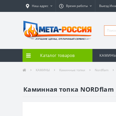
Наш адрес
Время работы
Выезд Ин
Каталог товаров
КАМИН
КАМИНЫ
Каминные топки
Nordflam
Каминная топка NORDflam E