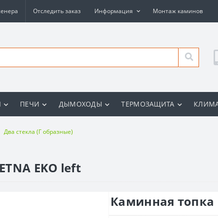
женера
Отследить заказ
Информация
Монтаж каминов
Ы
ПЕЧИ
ДЫМОХОДЫ
ТЕРМОЗАЩИТА
КЛИМА
Два стекла (Г образные)
TNA EKO left
Каминная топка 