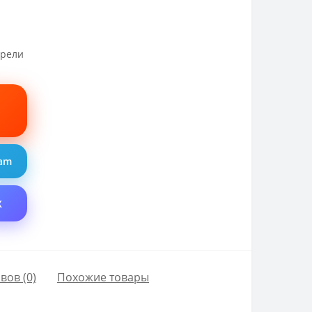
трели
ram
X
вов (0)
Похожие товары