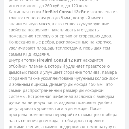
интенсивном - до 260 куб.м, до 120 кв.м.
Каминная топка
FireBird Consul 12кВт
изготовлена из
толстостенного чугуна до 8 мм., который имеет
значительную массу, а его теплоаккумулирующие
свойства позволяют накапливать и отдавать
помещению тепловую энергию от сгоревших дров.
Конвекционные ребра, расположенные на корпусе,
увеличивают площадь теплоотдачи, повышая тем
самым КПД изделия.
Внутри топки
FireBird Consul 12 кВт
находится
отбойник пламени, который удлиняет траекторию
дымовых газов и улучшает сгорание топлива. Камера
сгорания также укомплектована чугунным колосником
и зольным ящиком. Диаметр дымохода 150 мм - это
самый распространенный размер дымоходной
системы. Встроенная шиберная заслонка с выводом
ручки на лицевую часть изделия позволяет удобно
регулировать уровень тяги в дымоходе. После
прогрева помещения перекройте с помощью шибера
часть сечения дымохода, чтобы дрова горели в
режиме тления, а камин поддерживал температуру в