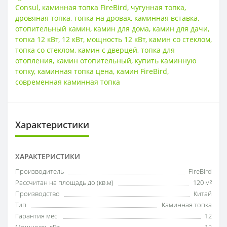
Consul
,
каминная топка FireBird
,
чугунная топка
,
дровяная топка
,
топка на дровах
,
каминная вставка
,
отопительный камин
,
камин для дома
,
камин для дачи
,
топка 12 кВт
,
12 кВт
,
мощность 12 кВт
,
камин со стеклом
,
топка со стеклом
,
камин с дверцей
,
топка для
отопления
,
камин отопительный
,
купить каминную
топку
,
каминная топка цена
,
камин FireBird
,
современная каминная топка
Характеристики
ХАРАКТЕРИСТИКИ
Производитель
FireBird
Рассчитан на площадь до (кв.м)
120 м²
Производство
Китай
Тип
Каминная топка
Гарантия мес.
12