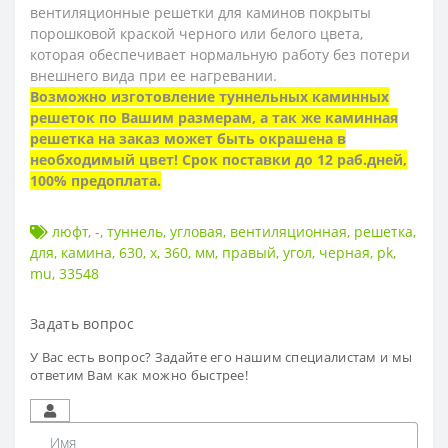
вентиляционные решетки для каминов покрыты
порошковой краской черного или белого цвета,
которая обеспечивает нормальную работу без потери
внешнего вида при ее нагревании.
Возможно изготовление туннельных каминных
решеток по Вашим размерам, а так же
каминная
решетка на заказ может быть окрашена в
необходимый цвет
! Срок поставки до 12 раб.дней,
100% предоплата.
люфт
,
-
,
туннель
,
угловая
,
вентиляционная
,
решетка
,
для
,
камина
,
630
,
х
,
360
,
мм
,
правый
,
угол
,
черная
,
pk
,
mu
,
33548
Задать вопрос
У Вас есть вопрос? Задайте его нашим специалистам и мы
ответим Вам как можно быстрее!