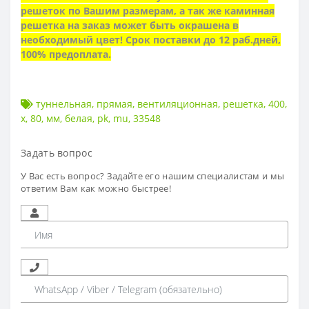
решеток по Вашим размерам, а так же
каминная
решетка на заказ может быть окрашена в
необходимый цвет
! Срок поставки до 12 раб.дней,
100% предоплата.
туннельная
,
прямая
,
вентиляционная
,
решетка
,
400
,
х
,
80
,
мм
,
белая
,
pk
,
mu
,
33548
Задать вопрос
У Вас есть вопрос? Задайте его нашим специалистам и мы
ответим Вам как можно быстрее!