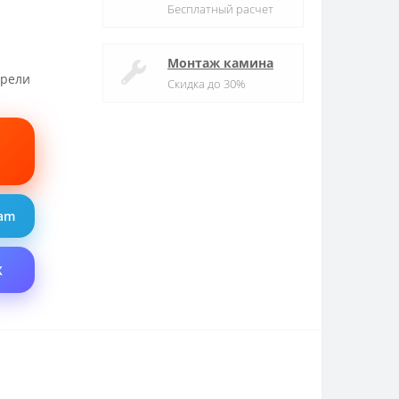
Бесплатный расчет
Монтаж камина
трели
Скидка до 30%
ram
X