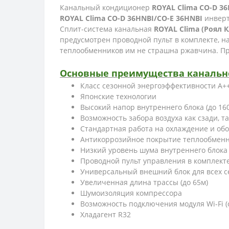
Канальный кондиционер
ROYAL Clima CO-D 36
ROYAL Clima CO-D 36HNBI/CO-E 36HNBI
инверт
Сплит-система канальная
ROYAL Clima (Роял К
предусмотрен проводной пульт в комплекте, 
теплообменников им не страшна ржавчина. П
Основные преимущества канальног
Класс сезонной энергоэффективности А+
Японские технологии
Высокий напор внутреннего блока (до 16
Возможность забора воздуха как сзади, та
Стандартная работа на охлаждение и обо
Антикоррозийное покрытие теплообменни
Низкий уровень шума внутреннего блока
Проводной пульт управления в комплект
Универсальный внешний блок для всех 
Увеличенная длина трассы (до 65м)
Шумоизоляция компрессора
Возможность подключения модуля Wi-Fi (
Хладагент R32