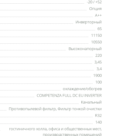
-20 / +52
Опция
A++
Инверторный
65
11150
10550
Высоконапорный
220
3,45
3,4
1900
100
охлаждение/обогрев
COMPETENZA FULL DC EU INVERTER
Канальный
Противопылевой фильтр
,
Фильтр тонкой очистки
R32
140
гостиничного холла
,
офиса и общественных мест
,
производственных помещений