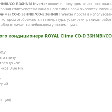
HNBI/CO-E 36HNBI Inverter
является полупромышленного класс
орная сплит-система канального типа новой высокотехнологич
лима) CO-D 36HNBI/CO-E 36HNBI Inverter
проста в использован
на котором отображаются температура, установки, режимы рабо
рибор отличается небольшим уровнем шума.
о кондиционера ROYAL Clima CO-D 36HNBI/CO-E
+
0Па)
к и снизу
грев до -20°С
ков Blue Fin
е
серий
опция)