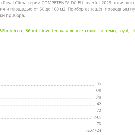
 Royal Clima серии COMPETENZA DC EU Inverter 2023 отличают
ия и площадью от 50 до 160 м2. Прибор оснащён проводным пу
ки прибора.
36hnbi/co-e
,
36hnbi
,
inverter
,
канальные
,
сплит-системы
,
royal
,
cl
39
5/8
3/8
42
72
24,5
70
-20 / +24