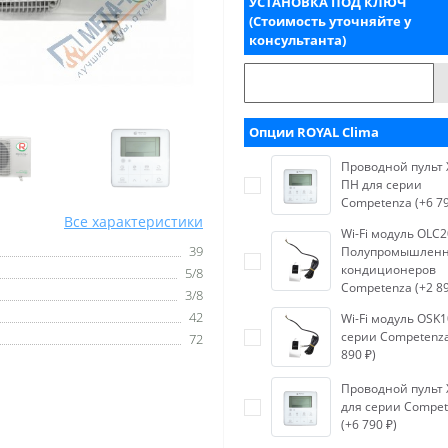
УСТАНОВКА ПОД КЛЮЧ
(Стоимость уточняйте у
консультанта)
Опции ROYAL Clima
Проводной пульт 
ПН для серии
Competenza (+6 79
Все характеристики
Wi-Fi модуль OLC2
39
Полупромышлен
кондиционеров
5/8
Competenza (+2 89
3/8
42
Wi-Fi модуль OSK1
серии Competenza
72
890 ₽)
Проводной пульт 
для серии Compe
(+6 790 ₽)