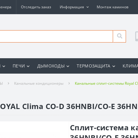
женера
Отследить заказ
Информация
Монтаж каминов
Ы
ПЕЧИ
ДЫМОХОДЫ
ТЕРМОЗАЩИТА
КЛИМА
РЫ
Канальные кондиционеры
Канальные сплит-системы Royal C
OYAL Clima CO-D 36HNBI/CO-E 36HNB
Сплит-система к
36HNBI/CO-E 36HN