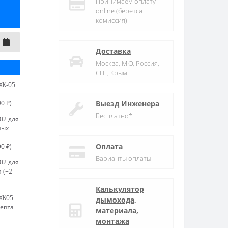
Принимаем оплату
online (берется
комиссия)
Доставка
Москва, М.О, Россия,
СНГ, Крым
XK-05
0 ₽)
Выезд Инженера
Бесплатно*
02 для
ных
Оплата
0 ₽)
Варианты оплаты
02 для
 (+2
Калькулятор
XK05
дымохода,
tenza
материала,
монтажа