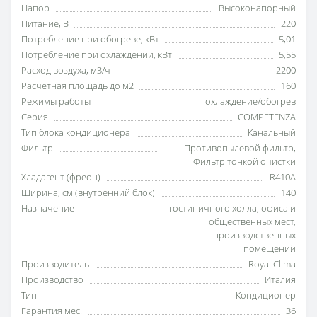
Напор
Высоконапорный
Питание, В
220
Потребление при обогреве, кВт
5,01
Потребление при охлаждении, кВт
5,55
Расход воздуха, м3/ч
2200
Расчетная площадь до м2
160
Режимы работы
охлаждение/обогрев
Серия
COMPETENZA
Тип блока кондиционера
Канальный
Фильтр
Противопылевой фильтр
,
Фильтр тонкой очистки
Хладагент (фреон)
R410A
Ширина, см (внутренний блок)
140
Назначение
гостиничного холла
,
офиса и
общественных мест
,
производственных
помещений
Производитель
Royal Clima
Производство
Италия
Тип
Кондиционер
Гарантия мес.
36