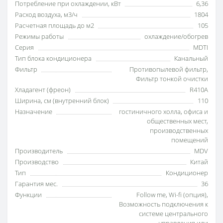
Потребление при охлаждении, кВт
6,36
Расход воздуха, м3/ч
1804
Расчетная площадь до м2
105
Режимы работы
охлаждение/обогрев
Серия
MDTI
Тип блока кондиционера
Канальный
Фильтр
Противопылевой фильтр
,
Фильтр тонкой очистки
Хладагент (фреон)
R410A
Ширина, см (внутренний блок)
110
Назначение
гостиничного холла
,
офиса и
общественных мест
,
производственных
помещений
Производитель
MDV
Производство
Китай
Тип
Кондиционер
Гарантия мес.
36
Функции
Follow me
,
Wi-fi (опция)
,
Возможность подключения к
системе центрального