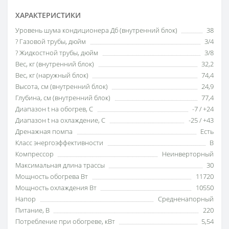
ХАРАКТЕРИСТИКИ
Уровень шума кондиционера Дб (внутренний блок)
38
? Газовой трубы, дюйм
3/4
? Жидкостной трубы, дюйм
3/8
Вес, кг (внутренний блок)
32,2
Вес, кг (наружный блок)
74,4
Высота, см (внутренний блок)
24,9
Глубина, см (внутренний блок)
77,4
Диапазон t на обогрев, С
-7 / +24
Диапазон t на охлаждение, С
-25 / +43
Дренажная помпа
Есть
Класс энергоэффективности
В
Компрессор
Неинверторный
Максимальная длина трассы
30
Мощность обогрева Вт
11720
Мощность охлаждения Вт
10550
Напор
Средненапорный
Питание, В
220
Потребление при обогреве, кВт
5,54