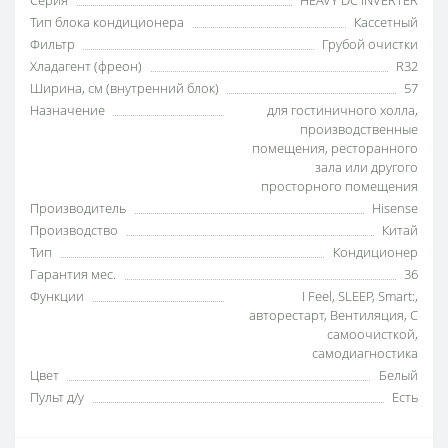
Серия
HEAVY DC INVERTER
Тип блока кондиционера
Кассетный
Фильтр
Грубой очистки
Хладагент (фреон)
R32
Ширина, см (внутренний блок)
57
Назначение
для гостиничного холла
,
производственные
помещения
,
ресторанного
зала или другого
просторного помещения
Производитель
Hisense
Производство
Китай
Тип
Кондиционер
Гарантия мес.
36
Функции
I Feel
,
SLEEP
,
Smart:
,
авторестарт
,
Вентиляция
,
С
самоочисткой
,
самодиагностика
Цвет
Белый
Пульт д/у
Есть