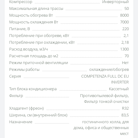
Компрессор
Инверторный
Максимальная длина трассы
50
Мощность обогрева Вт
8000
Мощность охлаждения Вт
7000
Питание, В
220
Потребление при обогреве, кВт
2,1
Потребление при охлаждении, кВт
2,18
Расход воздуха, м3/ч
1300
Расчетная площадь до м2
70
Режим приточной вентиляции
Нет
Режимы работы
охлаждение/обогрев
Серия
COMPETENZA FULL DC EU
INVERTER
Тип блока кондиционера
Кассетный
Фильтр
Противопылевой фильтр
,
Фильтр тонкой очистки
Хладагент (фреон)
R32
Ширина, см (внутренний блок)
83,5
Назначение
гостиничного холла
,
для
дома
,
офиса и общественных
мест