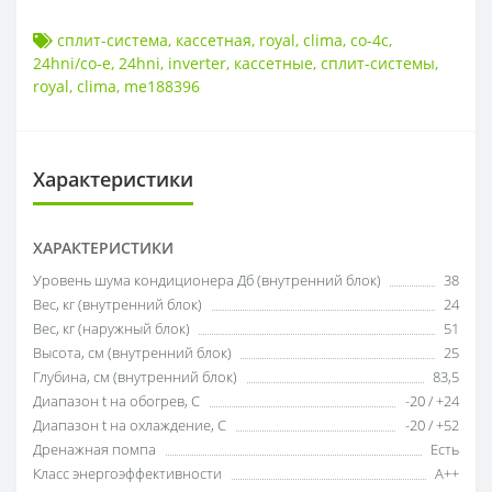
сплит-система
,
кассетная
,
royal
,
clima
,
co-4c
,
24hni/co-e
,
24hni
,
inverter
,
кассетные
,
сплит-системы
,
royal
,
clima
,
me188396
Характеристики
ХАРАКТЕРИСТИКИ
Уровень шума кондиционера Дб (внутренний блок)
38
Вес, кг (внутренний блок)
24
Вес, кг (наружный блок)
51
Высота, см (внутренний блок)
25
Глубина, см (внутренний блок)
83,5
Диапазон t на обогрев, С
-20 / +24
Диапазон t на охлаждение, С
-20 / +52
Дренажная помпа
Есть
Класс энергоэффективности
A++