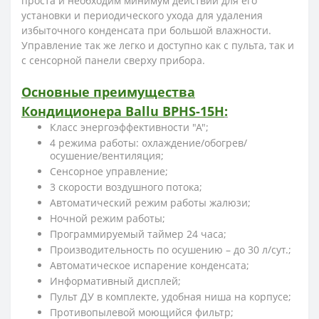
проста и необходим минимум действий для его
установки и периодического ухода для удаления
избыточного конденсата при большой влажности.
Управление так же легко и доступно как с пульта, так и
с сенсорной панели сверху прибора.
Основные преимущества
Кондиционера
Ballu
BPHS-15H
:
Класс энергоэффективности "А";
4 режима работы: охлаждение/обогрев/
осушение/вентиляция;
Сенсорное управление;
3 скорости воздушного потока;
Автоматический режим работы жалюзи;
Ночной режим работы;
Программируемый таймер 24 часа;
Производительность по осушению – до 30 л/сут.;
Автоматическое испарение конденсата;
Информативный дисплей;
Пульт ДУ в комплекте, удобная ниша на корпусе;
Противопылевой моющийся фильтр;