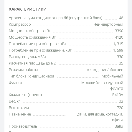
ХАРАКТЕРИСТИКИ
Уровень шума кондиционера Дб (внутренний блок)
48
Компрессор
Неинверторный
Мощность обогрева Вт
3390
Мощность охлаждения Вт
4120
Потребление при обогреве, кВт
1
,
315
Потребление при охлаждении, кВт
1
,
599
Расход воздуха, м3/ч
330
Расчетная площадь до м2
35
Режимы работы
охлаждение/обогрев
Тип блока кондиционера
Мобильный
Фильтр
Моющийся воздушный
фильтр
Хладагент (фреон)
R410A
Вес, кг
32
Высота, мм
720
Назначение
дачи
,
для дома
,
коттеджа
,
офиса
Производитель
Ballu