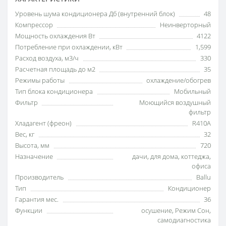
Уровень шума кондиционера Дб (внутренний блок)
48
Компрессор
Неинверторный
Мощность охлаждения Вт
4122
Потребление при охлаждении, кВт
1,599
Расход воздуха, м3/ч
330
Расчетная площадь до м2
35
Режимы работы
охлаждение/обогрев
Тип блока кондиционера
Мобильный
Фильтр
Моющийся воздушный
фильтр
Хладагент (фреон)
R410A
Вес, кг
32
Высота, мм
720
Назначение
дачи
,
для дома
,
коттеджа
,
офиса
Производитель
Ballu
Тип
Кондиционер
Гарантия мес.
36
Функции
осушение
,
Режим Сон
,
самодиагностика