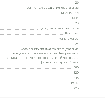
26
вентиляция
,
осушение
,
охлаждение
MANHATTAN
R410A
23
дачи
,
для дома и квартиры
Electrolux
Кондиционер
24
SLEEP
,
Авто режим
,
автоматического удаления
конденсата с теплым воздухом
,
Автореастарт
,
Защита от протечки
,
Противопылевой моющийся
фильтр
,
Таймер на 24 часа
680
320
348
Белый
Есть