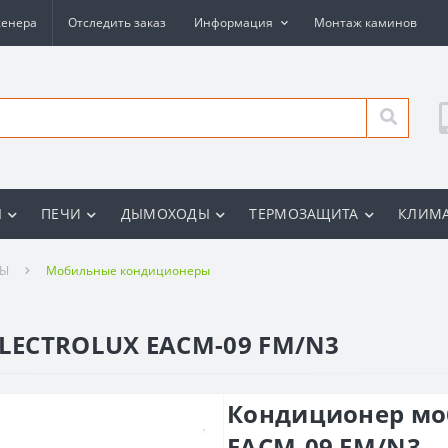
женера
Отследить заказ
Информация
Монтаж каминов
Ы
ПЕЧИ
ДЫМОХОДЫ
ТЕРМОЗАЩИТА
КЛИМА
РЫ
Мобильные кондиционеры
LECTROLUX EACM-09 FM/N3
Кондиционер мо
EACM-09 FM/N3