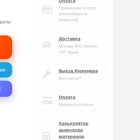
Оплата
Принимаем оплату
online (берется
комиссия)
трели
Доставка
Москва, М.О, Россия,
СНГ, Крым
ram
Выезд Инженера
Бесплатно*
X
Оплата
Варианты оплаты
Калькулятор
дымохода,
материала,