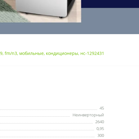
9
,
fm/n3
,
мобильные
,
кондиционеры
,
нс-1292431
45
Неинверторный
2640
0,95
300