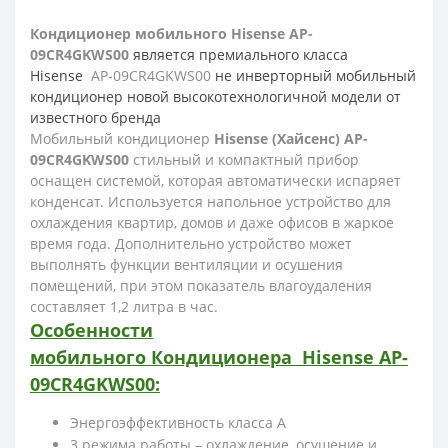
Кондиционер мобильного Hisense AP-
09CR4GKWS00
является премиального класса
Hisense
AP-09CR4GKWS00
не инверторный мобильный
кондиционер новой высокотехнологичной модели от
известного бренда
Мобильный кондиционер
Hisense (Хайсенс) AP-
09CR4GKWS00
стильный и компактный прибор
оснащен системой, которая автоматически испаряет
конденсат. Используется напольное устройство для
охлаждения квартир, домов и даже офисов в жаркое
время года. Дополнительно устройство может
выполнять функции вентиляции и осушения
помещений, при этом показатель влагоудаления
составляет 1,2 литра в час.
Особенности
мобильного
Кондиционера Hisense
AP-
09CR4GKWS00
:
Энергоэффективность класса А
3 режима работы – охлаждение, осушение и