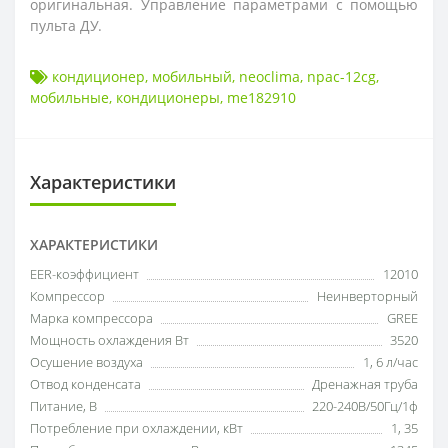
оригинальная. Управление параметрами с помощью
пульта ДУ.
кондиционер
,
мобильный
,
neoclima
,
npac-12cg
,
мобильные
,
кондиционеры
,
me182910
Характеристики
ХАРАКТЕРИСТИКИ
EER-коэффициент
12010
Компрессор
Неинверторный
Марка компрессора
GREE
Мощность охлаждения Вт
3520
Осушение воздуха
1
,
6 л/час
Отвод конденсата
Дренажная труба
Питание, В
220-240В/50Гц/1ф
Потребление при охлаждении, кВт
1
,
35