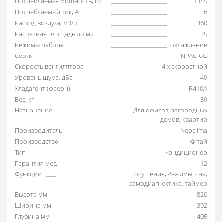
Потребляемая мощность, Вт
1345
Потребляемый ток, А
6
Расход воздуха, м3/ч
360
Расчетная площадь до м2
35
Режимы работы
охлаждение
Серия
NPAC-CG
Скорость вентилятора
4-х скоростной
Уровень шума, дБа
49
Хладагент (фреон)
R410A
Вес, кг
39
Назначение
Для офисов
,
загородных
домов
,
квартир
Производитель
Neoclima
Производство
Китай
Тип
Кондиционер
Гарантия мес.
12
Функции
осушения
,
Режимы: сна
,
самодиагностика
,
таймер
Высота мм
820
Ширина мм
392
Глубина мм
405