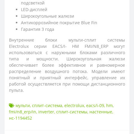
подсветкой
LED-дисплей
Широкоугольные жалюзи
Антикоррозийное покрытие Blue Fin
Гарантия 3 года
Внутренние блоки мульти-сплит системы
Electrolux
серии EACS/I-
HM FMI/N8_ERP могут
использоваться с наружными блоками различного
типа и мощности. Широкоугольная жалюзи
обеспечивает более эффективное и равномерное
распределение воздушного потока. Модели имеют
понятный и приятный интерфейс, управление их
работой осуществляется при помощи дистанционного
пульта.
мульти
,
сплит-система
,
electrolux
,
eacs/i-09
,
hm
,
fmi/n8_erp/in
,
inverter
,
сплит-системы
,
настенные
,
нс-1194452