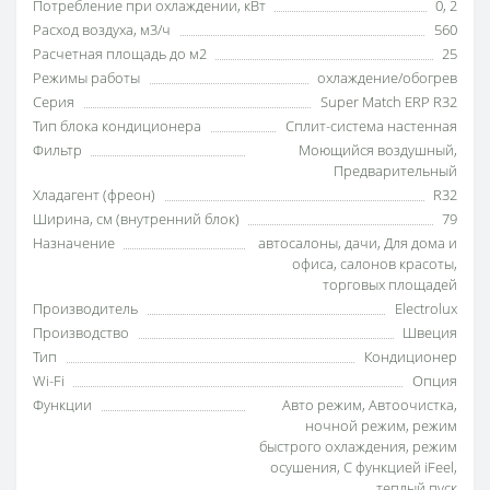
Потребление при охлаждении, кВт
0
,
2
Расход воздуха, м3/ч
560
Расчетная площадь до м2
25
Режимы работы
охлаждение/обогрев
Серия
Super Match ERP R32
Тип блока кондиционера
Сплит-система настенная
Фильтр
Моющийся воздушный
,
Предварительный
Хладагент (фреон)
R32
Ширина, см (внутренний блок)
79
Назначение
автосалоны
,
дачи
,
Для дома и
офиса
,
салонов красоты
,
торговых площадей
Производитель
Electrolux
Производство
Швеция
Тип
Кондиционер
Wi-Fi
Опция
Функции
Авто режим
,
Автоочистка
,
ночной режим
,
режим
быстрого охлаждения
,
режим
осушения
,
С функцией iFeel
,
теплый пуск