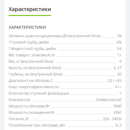
Характеристики
ХАРАКТЕРИСТИКИ
Уровень шума кондиционера Дб (внутренний блок)
28
? Газовой трубы, дюйм
3/8
? Жидкостной трубы, дюйм
1/4
Вес товара с упаковкой, кг
11
Вес, кг (внутренний блок)
9
Высота, см (внутренний блок)
5
,
27
Глубина, см (внутренний блок)
20
Диапазон t на обогрев, С
-22 / +43
Класс энергоэффективности
A++
Количество ступеней фильтрации
1
Компрессор
Инверторный
Мощность обогрева Вт
3500
Мощность охлаждения Вт
3350
Питание, В
220 - 240 В
Потребление при обогреве, кВт
0
,
2