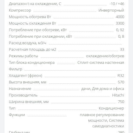
Диапазон t на охлаждение, С
-10 / +46
Компрессор
Инверторный
Мощность обогрева Вт
4000
Мощность охлаждения Вт
3300
Потребление при обогреве, кВт
0
,
92
Потребление при охлаждении, кВт
0
,
8
Расход воздуха, м3/ч
Расчетная площадь до м2
33
Режимы работы
охлаждение/обогрев
Тип блока кондиционера
Сплит-система настенная
Фильтр
Хладагент (фреон)
R32
Высота внешняя, мм
570
Назначение
дачи
,
Для дома и офиса
Производитель
Hitachi
Ширина внешняя, мм
750
Тип
Кондиционер
Функции
плавное регулирование
мощности
,
Система
самодиагностики
Глубина мм
280