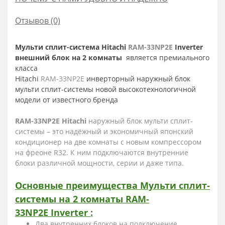
Отзывов (0)
Мульти сплит-система Hitachi
RAM-33NP2E
Inverter
внешний блок на 2 комнаты
является премиального
класса
Hitachi
RAM-33NP2E
инверторный наружный блок
мульти сплит-системы новой высокотехнологичной
модели от известного бренда
RAM
-33
NP
2
E
Hitachi
наружный блок мульти сплит-
системы – это
надёжный и
экономичный японский
кондиционер на две комнаты с новым компрессором
на фреоне R32. К ним подключаются внутренние
блоки различной мощности, серии и даже типа.
Основные преимущества
Мульти сплит-
системы на 2 комнаты
RAM-
33NP2E
Inverter
:
Два внутренних блоков на подключение