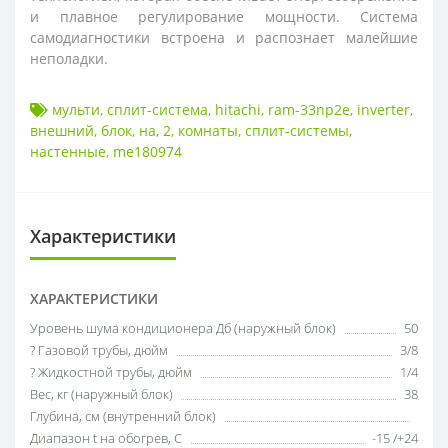
и плавное регулирование мощности. Система
самодиагностики встроена и распознает малейшие
неполадки.
мульти
,
сплит-система
,
hitachi
,
ram-33np2e
,
inverter
,
внешний
,
блок
,
на
,
2
,
комнаты
,
сплит-системы
,
настенные
,
me180974
Характеристики
ХАРАКТЕРИСТИКИ
Уровень шума кондиционера Дб (наружный блок)
50
? Газовой трубы, дюйм
3/8
? Жидкостной трубы, дюйм
1/4
Вес, кг (наружный блок)
38
Глубина, см (внутренний блок)
Диапазон t на обогрев, С
-15 /+24