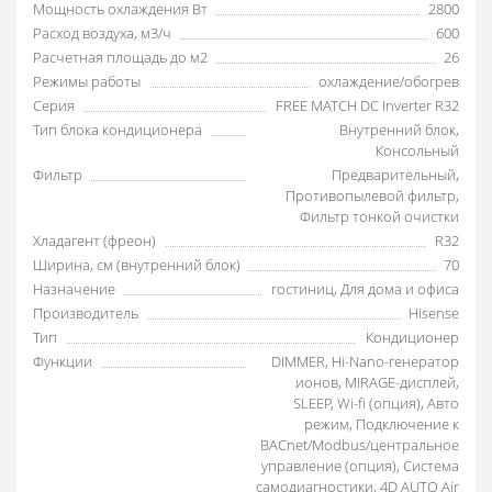
Мощность охлаждения Вт
2800
Расход воздуха, м3/ч
600
Расчетная площадь до м2
26
Режимы работы
охлаждение/обогрев
Серия
FREE MATCH DC Inverter R32
Тип блока кондиционера
Внутренний блок
,
Консольный
Фильтр
Предварительный
,
Противопылевой фильтр
,
Фильтр тонкой очистки
Хладагент (фреон)
R32
Ширина, см (внутренний блок)
70
Назначение
гостиниц
,
Для дома и офиса
Производитель
Hisense
Тип
Кондиционер
Функции
DIMMER
,
Hi-Nano-генератор
ионов
,
MIRAGE-дисплей
,
SLEEP
,
Wi-fi (опция)
,
Авто
режим
,
Подключение к
BACnet/Modbus/центральное
управление (опция)
,
Система
самодиагностики
,
4D AUTO Air