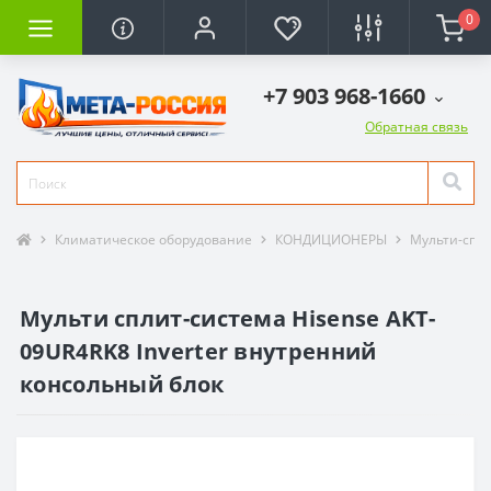
0
+7 903 968-1660
Обратная связь
Климатическое оборудование
КОНДИЦИОНЕРЫ
Мульти-спл
Мульти сплит-система Hisense AKT-
09UR4RK8 Inverter внутренний
консольный блок