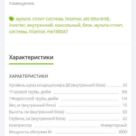
помещение.
мульти
,
сплит-система
,
hisense
,
akt-09ur4rk8
,
inverter
,
внутренний
,
консольный
,
блок
,
мульти-сплит
,
системы
,
hisense
,
me188047
Характеристики
ХАРАКТЕРИСТИКИ
Уровень шума кондиционера Дб (внутренний блок)
33
? Газовой трубы, дюйм
3/8
? Жидкостной трубы, дюйм
1/4
Вес, кг (внутренний блок)
15
Высота, см (внутренний блок)
63
Глубина, см (внутренний блок)
22
Компрессор
Инверторный
Мощность обогрева Вт
3000