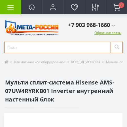
0
+7 903 968-1660
Обратная связь
Климатическое оборудование
КОНДИЦИОНЕРЫ
Мульти-спл
Мульти сплит-система Hisense AMS-
07UW4RYRKB01 Inverter внутренний
настенный блок