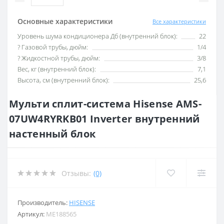
Основные характеристики
Все характеристики
Уровень шума кондиционера Дб (внутренний блок):
22
? Газовой трубы, дюйм:
1/4
? Жидкостной трубы, дюйм:
3/8
Вес, кг (внутренний блок):
7,1
Высота, см (внутренний блок):
25,6
Мульти сплит-система Hisense AMS-
07UW4RYRKB01 Inverter внутренний
настенный блок
Отзывы:
(0)
Производитель:
HISENSE
Артикул:
ME188565