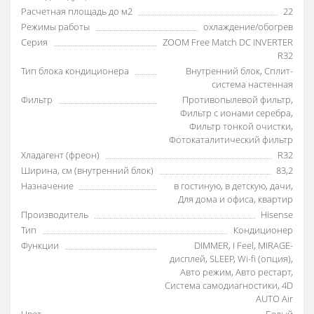
Расчетная площадь до м2
22
Режимы работы
охлаждение/обогрев
Серия
ZOOM Free Match DC INVERTER
R32
Тип блока кондиционера
Внутренний блок
,
Сплит-
система настенная
Фильтр
Противопылевой фильтр
,
Фильтр с ионами серебра
,
Фильтр тонкой очистки
,
Фотокаталитический фильтр
Хладагент (фреон)
R32
Ширина, см (внутренний блок)
83,2
Назначение
в гостиную
,
в детскую
,
дачи
,
Для дома и офиса
,
квартир
Производитель
Hisense
Тип
Кондиционер
Функции
DIMMER
,
I Feel
,
MIRAGE-
дисплей
,
SLEEP
,
Wi-fi (опция)
,
Авто режим
,
Авто рестарт
,
Система самодиагностики
,
4D
AUTO Air