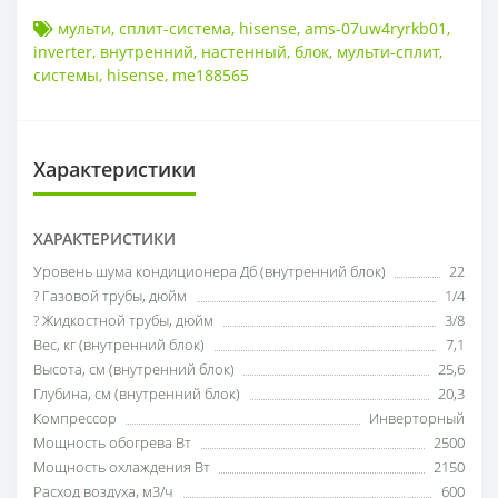
мульти
,
сплит-система
,
hisense
,
ams-07uw4ryrkb01
,
inverter
,
внутренний
,
настенный
,
блок
,
мульти-сплит
,
системы
,
hisense
,
me188565
Характеристики
ХАРАКТЕРИСТИКИ
Уровень шума кондиционера Дб (внутренний блок)
22
? Газовой трубы, дюйм
1/4
? Жидкостной трубы, дюйм
3/8
Вес, кг (внутренний блок)
7,1
Высота, см (внутренний блок)
25,6
Глубина, см (внутренний блок)
20,3
Компрессор
Инверторный
Мощность обогрева Вт
2500
Мощность охлаждения Вт
2150
Расход воздуха, м3/ч
600