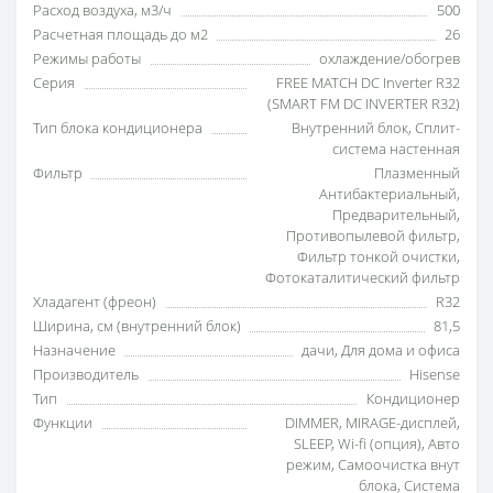
Расход воздуха, м3/ч
500
Расчетная площадь до м2
26
Режимы работы
охлаждение/обогрев
Серия
FREE MATCH DC Inverter R32
(SMART FM DC INVERTER R32)
Тип блока кондиционера
Внутренний блок
,
Сплит-
система настенная
Фильтр
Плазменный
Антибактериальный
,
Предварительный
,
Противопылевой фильтр
,
Фильтр тонкой очистки
,
Фотокаталитический фильтр
Хладагент (фреон)
R32
Ширина, см (внутренний блок)
81,5
Назначение
дачи
,
Для дома и офиса
Производитель
Hisense
Тип
Кондиционер
Функции
DIMMER
,
MIRAGE-дисплей
,
SLEEP
,
Wi-fi (опция)
,
Авто
режим
,
Самоочистка внут
блока
,
Система