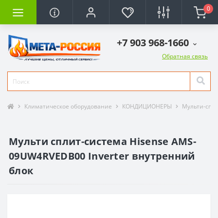
0
+7 903 968-1660
Обратная связь
Климатическое оборудование
КОНДИЦИОНЕРЫ
Мульти-спл
Мульти сплит-система Hisense AMS-
09UW4RVEDB00 Inverter внутренний
блок