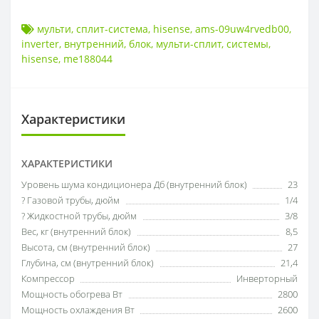
мульти
,
сплит-система
,
hisense
,
ams-09uw4rvedb00
,
inverter
,
внутренний
,
блок
,
мульти-сплит
,
системы
,
hisense
,
me188044
Характеристики
ХАРАКТЕРИСТИКИ
Уровень шума кондиционера Дб (внутренний блок)
23
? Газовой трубы, дюйм
1/4
? Жидкостной трубы, дюйм
3/8
Вес, кг (внутренний блок)
8,5
Высота, см (внутренний блок)
27
Глубина, см (внутренний блок)
21,4
Компрессор
Инверторный
Мощность обогрева Вт
2800
Мощность охлаждения Вт
2600