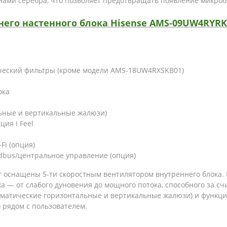
онами серебра, что позволяет предотвращать появление микроб
го настенного блока Hisense AMS-09UW4RYRKB
литический фильтры (кроме модели AMS-18UW4RXSKB01)
ока
льные и вертикальные жалюзи)
ция I Feel
Fi (опция)
dbus/центральное управление (опция)
r оснащены 5-ти скоростным вентилятором внутреннего блока.
ха — от слабого дуновения до мощного потока, способного за с
атические горизонтальные и вертикальные жалюзи) и функцию 
 рядом с пользователем.