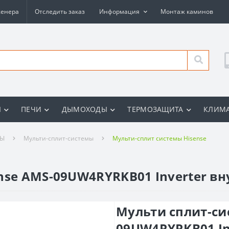
женера
Отследить заказ
Информация
Монтаж каминов
Ы
ПЕЧИ
ДЫМОХОДЫ
ТЕРМОЗАЩИТА
КЛИМА
РЫ
Мульти-сплит-системы
Мульти-сплит системы Hisense
nse AMS-09UW4RYRKB01 Inverter в
Мульти сплит-си
09UW4RYRKB01 In