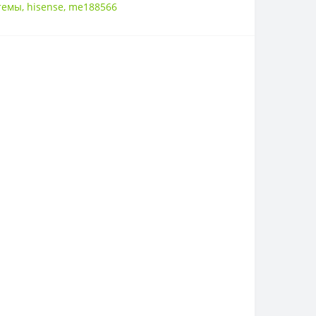
темы
,
hisense
,
me188566