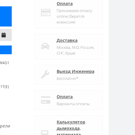
Оплата
Принимаем оплату
online (берется
комиссия)
Доставка
Москва, М.О, Россия,
СНГ, Крым
-W4G1
Выезд Инженера
Бесплатно*
1T(E)
Оплата
Варианты оплаты
Калькулятор
трели
дымохода,
материала,