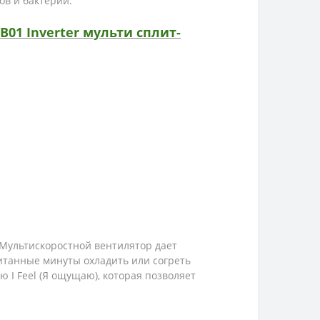
ов и бактерий.
01 Inverter мульти сплит-
 Мультискоростной вентилятор дает
читанные минуты охладить или согреть
I Feel (Я ощущаю), которая позволяет