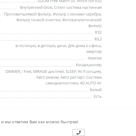
ZOOM Free Match DC INVERTER R32
Внутренний блок
,
Сплит-система настенная
Противопылевой фильтр
,
Фильтр с ионами серебра
,
Фильтр тонкой очистки
,
Фотокаталитический
фильтр
R32
83,2
в гостиную
,
в детскую
,
дачи
,
Для дома и офиса
,
квартир
Hisense
Кондиционер
DIMMER
,
I Feel
,
MIRAGE-дисплей
,
SLEEP
,
Wi-fi (опция)
,
Авто режим
,
Авто рестарт
,
Система
самодиагностики
,
4D AUTO Air
Белый
Есть
м и мы ответим Вам как можно быстрее!