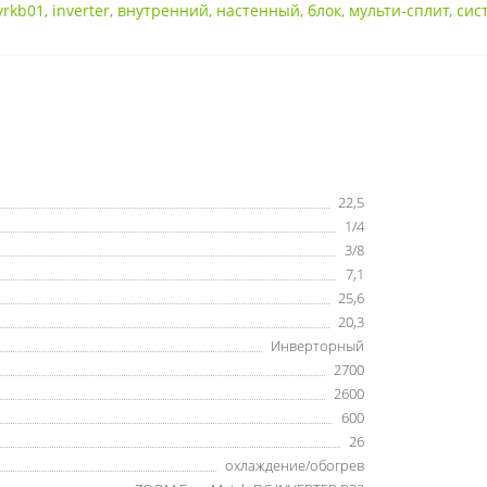
yrkb01
,
inverter
,
внутренний
,
настенный
,
блок
,
мульти-сплит
,
сис
22,5
1/4
3/8
7,1
25,6
20,3
Инверторный
2700
2600
600
26
охлаждение/обогрев