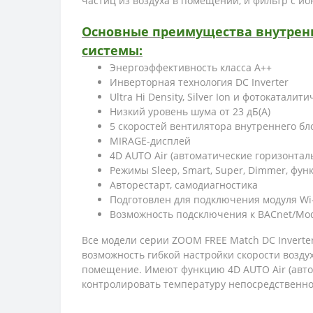
частиц из воздуха в помещении, и фильтр с и
Основные преимущества внутренне
системы:
Энергоэффективность класса А++
Инверторная технология DC Inverter
Ultra Hi Density, Silver Ion и фотоката
Низкий уровень шума от 23 дБ(А)
5 скоростей вентилятора внутреннего бл
MIRAGE-дисплей
4D AUTO Air (автоматические горизонта
Режимы Sleep, Smart, Super, Dimmer, функ
Авторестарт, самодиагностика
Подготовлен для подключения модуля Wi-
Возможность подсключения к BACnet/Mo
Все модели серии ZOOM FREE Match DC Inverte
возможность гибкой настройки скорости возду
помещение. Имеют функцию 4D AUTO Air (автом
контролировать температуру непосредственно