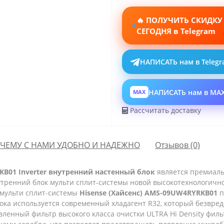
🔥 ПОЛУЧИТЬ СКИДКУ
СЕГОДНЯ в Telegram
НАПИСАТЬ нам в Teleg
НАПИСАТЬ нам в MA
MAX
Рассчитать доставку
ЧЕМУ С НАМИ УДОБНО И НАДЕЖНО
Отзывов (0)
KB01 Inverter внутренний настенный блок
является премиаль
ренний блок мульти сплит-системы новой высокотехнологично
мульти сплит-системы
Hisense (Хайсенс) AMS-09UW4RYRKB01
п
лока используется современный хладагент R32, который безвре
вленный фильтр высокого класса очистки ULTRA Hi Density филь