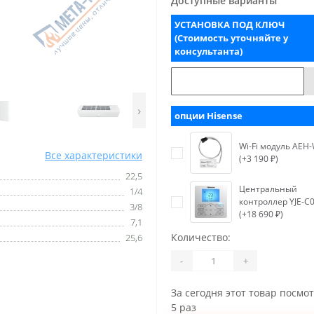
Доступные варианты
УСТАНОВКА ПОД КЛЮЧ
(Стоимость уточняйте у
консультанта)
›
опции Hisense
Wi-Fi модуль AEH
Все характеристики
(+3 190 ₽)
22,5
Центральный
1/4
контроллер YJE-C0
3/8
(+18 690 ₽)
7,1
Количество:
25,6
-
+
За сегодня этот товар посмо
5 раз