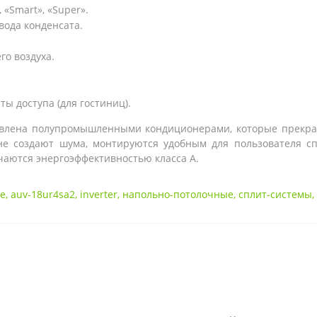
 «Smart», «Super».
ода конденсата.
го воздуха.
ы доступа (для гостиниц).
тавлена полупромышленными кондиционерами, которые прекра
не создают шума, монтируются удобным для пользователя с
чаются энергоэффективностью класса А.
se
,
auv-18ur4sa2
,
inverter
,
напольно-потолочные
,
сплит-системы
,