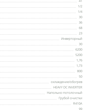
41
1/2
1/4
30
36
68
23
Инверторный
30
6200
5200
1,76
1,73
800
50
охлаждение/обогрев
HEAVY DC INVERTER
Напольно-потолочный
Грубой очистки
R410A
99