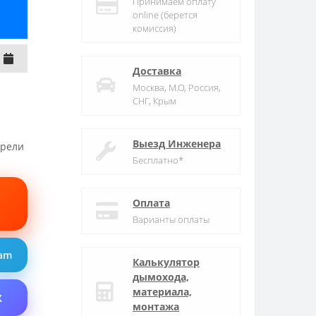
Принимаем оплату
online (берется
комиссия)
Доставка
Москва, М.О, Россия,
СНГ, Крым
Выезд Инженера
трели
Бесплатно*
Оплата
Варианты оплаты
ram
Калькулятор
дымохода,
материала,
X
монтажа