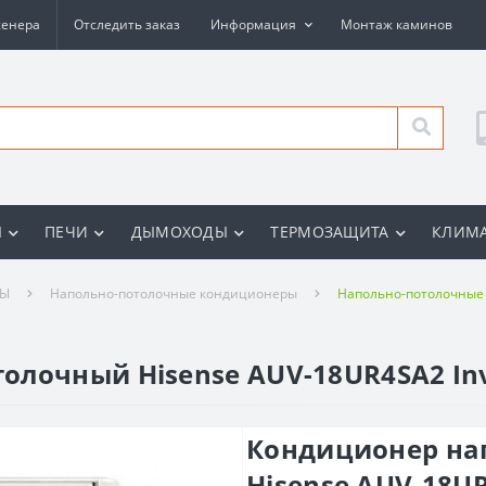
женера
Отследить заказ
Информация
Монтаж каминов
Ы
ПЕЧИ
ДЫМОХОДЫ
ТЕРМОЗАЩИТА
КЛИМА
РЫ
Напольно-потолочные кондиционеры
Напольно-потолочные 
олочный Hisense AUV-18UR4SA2 Inv
Кондиционер на
Hisense AUV-18UR