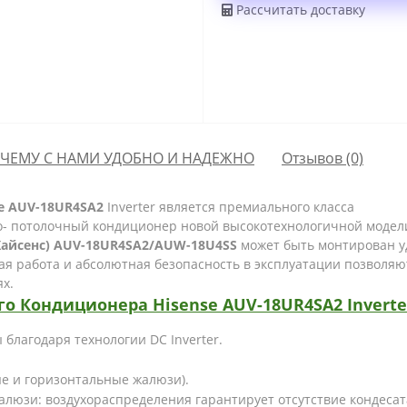
Рассчитать доставку
ЧЕМУ С НАМИ УДОБНО И НАДЕЖНО
Отзывов (0)
e AUV-18UR4SA2
Inverter
является премиального класса
- потолочный кондиционер новой высокотехнологичной модели
(Хайсенс) AUV-18UR4SA2/AUW-18U4SS
может быть монтирован у
я работа и абсолютная безопасность в эксплуатации позволяют
х.
го
Кондиционера
Hisense AUV-18UR4SA2
Inverte
лагодаря технологии DC Inverter.
ые и горизонтальные жалюзи).
люзи: воздухораспределения гарантирует отсутствие кондесат