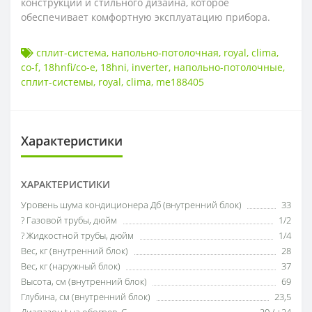
конструкции и стильного дизайна, которое
обеспечивает комфортную эксплуатацию прибора.
сплит-система
,
напольно-потолочная
,
royal
,
clima
,
co-f
,
18hnfi/co-e
,
18hni
,
inverter
,
напольно-потолочные
,
сплит-системы
,
royal
,
clima
,
me188405
Характеристики
ХАРАКТЕРИСТИКИ
Уровень шума кондиционера Дб (внутренний блок)
33
? Газовой трубы, дюйм
1/2
? Жидкостной трубы, дюйм
1/4
Вес, кг (внутренний блок)
28
Вес, кг (наружный блок)
37
Высота, см (внутренний блок)
69
Глубина, см (внутренний блок)
23,5