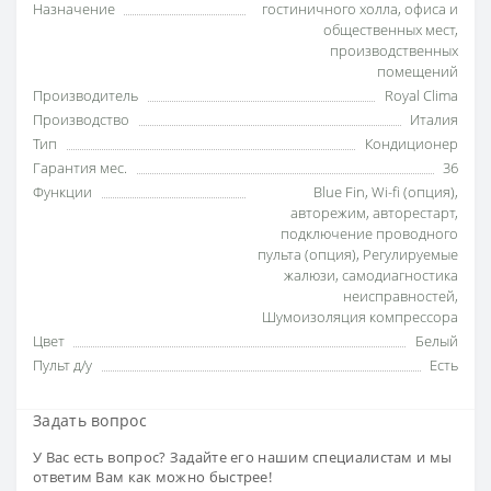
Назначение
гостиничного холла
,
офиса и
общественных мест
,
производственных
помещений
Производитель
Royal Clima
Производство
Италия
Тип
Кондиционер
Гарантия мес.
36
Функции
Blue Fin
,
Wi-fi (опция)
,
авторежим
,
авторестарт
,
подключение проводного
пульта (опция)
,
Регулируемые
жалюзи
,
самодиагностика
неисправностей
,
Шумоизоляция компрессора
Цвет
Белый
Пульт д/у
Есть
Задать вопрос
У Вас есть вопрос? Задайте его нашим специалистам и мы
ответим Вам как можно быстрее!