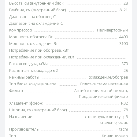
Высота, см (внутренний блок)
28
Глубина, см (внутренний блок)
8
,
21
Диапазон t на обогрев, С
Диапазон t на охлаждение, С
Компрессор
Неинверторный
Мощность обогрева Вт
4400
Мощность охлаждения Вт
3100
Потребление при обогреве, кВт
Потребление при охлаждении, кВт
Расход воздуха, м3/ч
570
Расчетная площадь до м2
25
Режимы работы
охлаждение/обогрев
Тип блока кондиционера
Сплит-система настенная
Фильтр
Антибактериальный фильтр
,
Предварительный фильтр
Хладагент (фреон)
R32
Ширина, см (внутренний блок)
78
Назначение
в гостиную
,
в детскую
,
В
спальню
,
офис
Производитель
Hitachi
Тип
Кондиционер