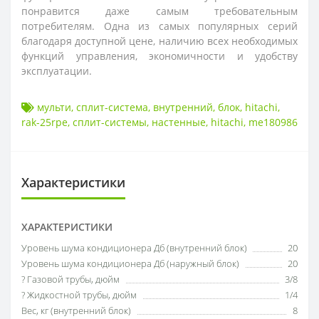
понравится даже самым требовательным
потребителям. Одна из самых популярных серий
благодаря доступной цене, наличию всех необходимых
функций управления, экономичности и удобству
эксплуатации.
мульти
,
сплит-система
,
внутренний
,
блок
,
hitachi
,
rak-25rpe
,
cплит-системы
,
настенные
,
hitachi
,
me180986
Характеристики
ХАРАКТЕРИСТИКИ
Уровень шума кондиционера Дб (внутренний блок)
20
Уровень шума кондиционера Дб (наружный блок)
20
? Газовой трубы, дюйм
3/8
? Жидкостной трубы, дюйм
1/4
Вес, кг (внутренний блок)
8