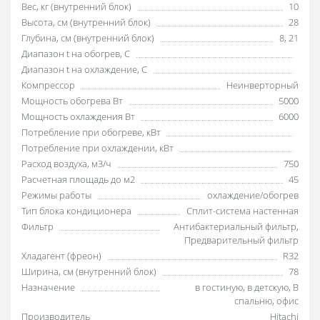
Вес, кг (внутренний блок)
10
Высота, см (внутренний блок)
28
Глубина, см (внутренний блок)
8
,
21
Диапазон t на обогрев, С
Диапазон t на охлаждение, С
Компрессор
Неинверторный
Мощность обогрева Вт
5000
Мощность охлаждения Вт
6000
Потребление при обогреве, кВт
Потребление при охлаждении, кВт
Расход воздуха, м3/ч
750
Расчетная площадь до м2
45
Режимы работы
охлаждение/обогрев
Тип блока кондиционера
Сплит-система настенная
Фильтр
Антибактериальный фильтр
,
Предварительный фильтр
Хладагент (фреон)
R32
Ширина, см (внутренний блок)
78
Назначение
в гостиную
,
в детскую
,
В
спальню
,
офис
Производитель
Hitachi