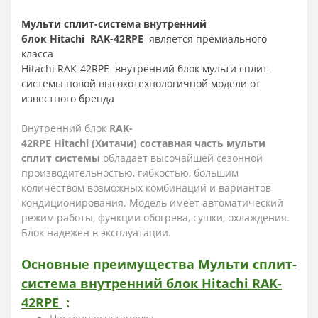
Мульти сплит-система внутренний
блок Hitachi RAK-42RPE
является премиального
класса
Hitachi RAK-42RPE
внутренний блок мульти сплит-
системы новой высокотехнологичной модели от
известного бренда
Внутренний блок
RAK
-
42
RPE
Hitachi
(Хитачи)
составная часть мульти
сплит
системы
о
бладает высочайшей сезонной
производительностью, гибкостью, большим
количеством возможных комбинаций и вариантов
кондиционирования. Модель имеет автоматический
режим работы, функции обогрева, сушки, охлаждения.
Блок надежен в эксплуатации.
Основные преимущества
Мульти сплит-
система внутренний блок Hitachi
RAK-
42RPE
: