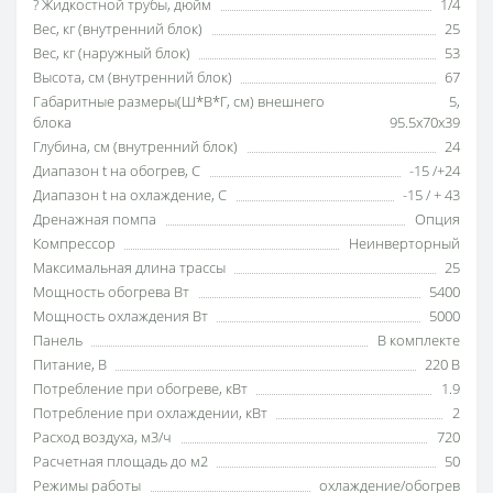
? Жидкостной трубы, дюйм
1/4
Вес, кг (внутренний блок)
25
Вес, кг (наружный блок)
53
Высота, см (внутренний блок)
67
Габаритные размеры(Ш*В*Г, см) внешнего
5
,
блока
95.5х70х39
Глубина, см (внутренний блок)
24
Диапазон t на обогрев, С
-15 /+24
Диапазон t на охлаждение, С
-15 / + 43
Дренажная помпа
Опция
Компрессор
Неинверторный
Максимальная длина трассы
25
Мощность обогрева Вт
5400
Мощность охлаждения Вт
5000
Панель
В комплекте
Питание, В
220 В
Потребление при обогреве, кВт
1.9
Потребление при охлаждении, кВт
2
Расход воздуха, м3/ч
720
Расчетная площадь до м2
50
Режимы работы
охлаждение/обогрев