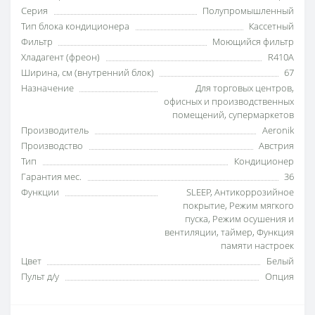
Серия
Полупромышленный
Тип блока кондиционера
Кассетный
Фильтр
Моющийся фильтр
Хладагент (фреон)
R410A
Ширина, см (внутренний блок)
67
Назначение
Для торговых центров
,
офисных и производственных
помещений
,
супермаркетов
Производитель
Aeronik
Производство
Австрия
Тип
Кондиционер
Гарантия мес.
36
Функции
SLEEP
,
Антикоррозийное
покрытие
,
Режим мягкого
пуска
,
Режим осушения и
вентиляции
,
таймер
,
Функция
памяти настроек
Цвет
Белый
Пульт д/у
Опция