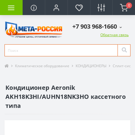
0
+7 903 968-1660
Обратная связь
Климатическое оборудование
КОНДИЦИОНЕРЫ
Сплит-сист
Кондиционер Aeronik
AKH18K3HI/AUHN18NK3HO кассетного
типа