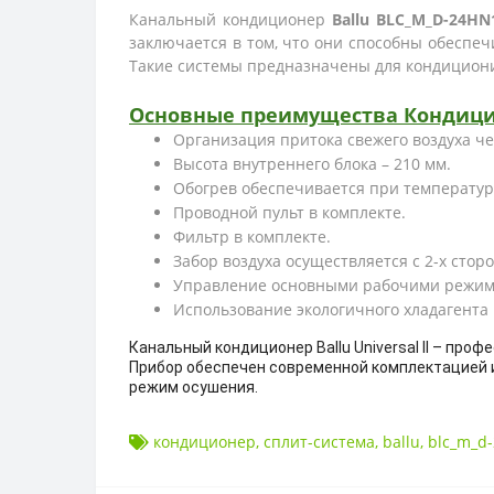
Канальный кондиционер
Ballu BLC_M_D-24H
заключается в том, что они способны обеспе
Такие системы предназначены для кондицион
Основные преимущества Кондиц
Организация притока свежего воздуха ч
Высота внутреннего блока – 210 мм.
Обогрев обеспечивается при температуре
Проводной пульт в комплекте.
Фильтр в комплекте.
Забор воздуха осуществляется с 2-х сторо
Управление основными рабочими режим
Использование экологичного хладагента 
Канальный кондиционер Ballu Universal II – пр
Прибор обеспечен современной комплектацией 
режим осушения.
кондиционер
,
сплит-система
,
ballu
,
blc_m_d