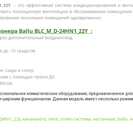
N1_22Y
– это эффективная система кондиционирования и вен
чивать полноценную вентиляцию в обслуживаемом помещении з
ирования нескольких помещений одновременно.
ионера
Ballu
BLC_M_D-24HN1_22Y
:
ерез дополнительный воздухоотвод.
 до -15 градусов.
н: сзади и снизу.
ами с помощью пульта ДУ.
R410A.
офессиональное климатическое оборудование, предназначенное дл
и широким функционалом. Данная модель имеет несколько режим
-24hn1_22y
,
канального
,
типа
,
сплит-системы
,
настенные
,
ballu
,
н