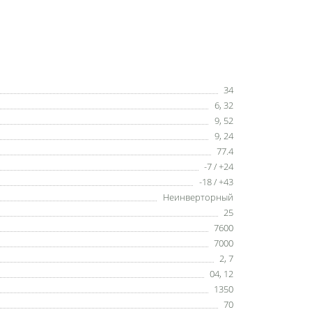
34
6
,
32
9
,
52
9
,
24
77.4
-7 / +24
-18 / +43
Неинверторный
25
7600
7000
2
,
7
04
,
12
1350
70