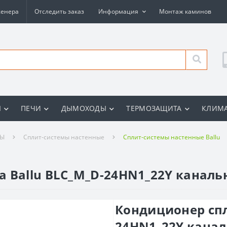
женера
Отследить заказ
Информация
Монтаж каминов
Ы
ПЕЧИ
ДЫМОХОДЫ
ТЕРМОЗАЩИТА
КЛИМА
РЫ
Сплит-системы настенные
Сплит-системы настенные Ballu
 Ballu BLC_M_D-24HN1_22Y каналь
Кондиционер спл
24HN1_22Y канал