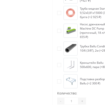
(+927 ₽)
Труба медная Sta
9,52х0,81х15000 (3
бухта (+2 925 ₽)
Насос дренажный 
Machine DС Pump
(проточный, 18 л/ч
655 ₽)
Трубка Ballu Condi
10/6 (3/8”), 2м (+29
Кронштейн Ballu
500х600, пара (+8
Подставка разбо
Ballu (+2 300 ₽)
Количество:
-
+