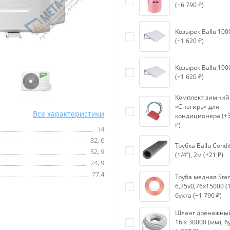
(+6 790 ₽)
Козырек Ballu 100
(+1 620 ₽)
Козырек Ballu 100
(+1 620 ₽)
Комплект зимний 
«Снегирь» для
Все характеристики
кондиционера (+3
₽)
34
32, 6
Трубка Ballu Condif
52, 9
(1/4”), 2м (+21 ₽)
24, 9
77.4
Труба медная Sta
6,35х0,76х15000 (1
бухта (+1 796 ₽)
Шланг дренажный
16 x 30000 (мм), б