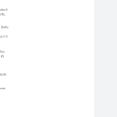
ndard
/8),
Ballu
) (+3
flex
 ₽)
00 ₽)
рная