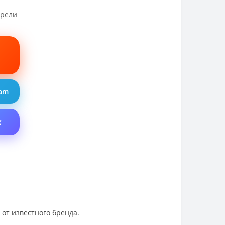
трели
ram
X
от известного бренда.