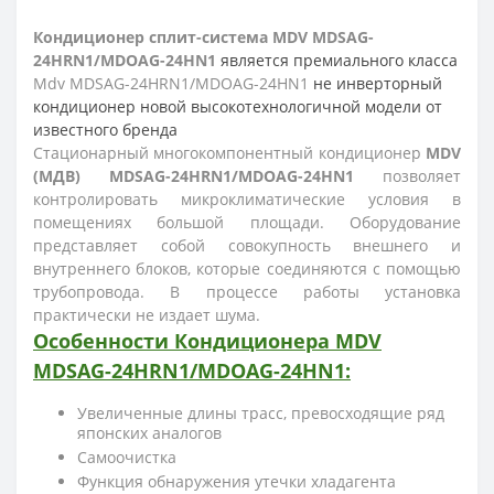
Кондиционер сплит-система MDV MDSAG-
24HRN1/MDOAG-24HN1
является премиального класса
Mdv MDSAG-24HRN1/MDOAG-24HN1
не инверторный
кондиционер новой высокотехнологичной модели от
известного бренда
Стационарный многокомпонентный кондиционер
MDV
(МДВ) MDSAG-24HRN1/MDOAG-24HN1
позволяет
контролировать микроклиматические условия в
помещениях большой площади. Оборудование
представляет собой совокупность внешнего и
внутреннего блоков, которые соединяются с помощью
трубопровода. В процессе работы установка
практически не издает шума.
Особенности
Кондиционера
MDV
MDSAG-24HRN1/MDOAG-24HN1
:
Увеличенные длины трасс, превосходящие ряд
японских аналогов
Самоочистка
Функция обнаружения утечки хладагента