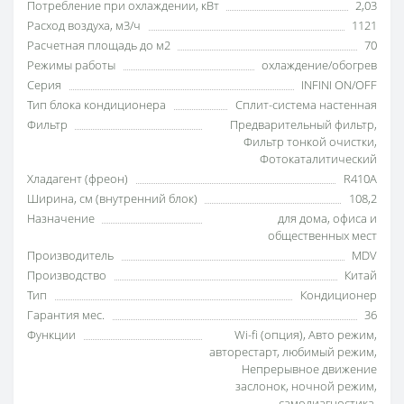
Потребление при охлаждении, кВт
2,03
Расход воздуха, м3/ч
1121
Расчетная площадь до м2
70
Режимы работы
охлаждение/обогрев
Серия
INFINI ON/OFF
Тип блока кондиционера
Сплит-система настенная
Фильтр
Предварительный фильтр
,
Фильтр тонкой очистки
,
Фотокаталитический
Хладагент (фреон)
R410A
Ширина, см (внутренний блок)
108,2
Назначение
для дома
,
офиса и
общественных мест
Производитель
MDV
Производство
Китай
Тип
Кондиционер
Гарантия мес.
36
Функции
Wi-fi (опция)
,
Авто режим
,
авторестарт
,
любимый режим
,
Непрерывное движение
заслонок
,
ночной режим
,
самодиагностика
,