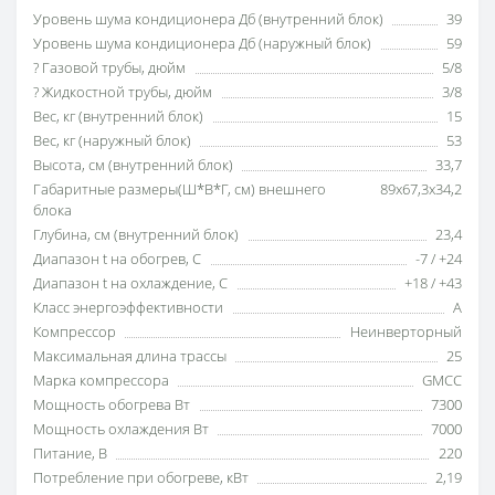
Уровень шума кондиционера Дб (внутренний блок)
39
Уровень шума кондиционера Дб (наружный блок)
59
? Газовой трубы, дюйм
5/8
? Жидкостной трубы, дюйм
3/8
Вес, кг (внутренний блок)
15
Вес, кг (наружный блок)
53
Высота, см (внутренний блок)
33,7
Габаритные размеры(Ш*В*Г, см) внешнего
89х67,3х34,2
блока
Глубина, см (внутренний блок)
23,4
Диапазон t на обогрев, С
-7 / +24
Диапазон t на охлаждение, С
+18 / +43
Класс энергоэффективности
А
Компрессор
Неинверторный
Максимальная длина трассы
25
Марка компрессора
GMCC
Мощность обогрева Вт
7300
Мощность охлаждения Вт
7000
Питание, В
220
Потребление при обогреве, кВт
2,19