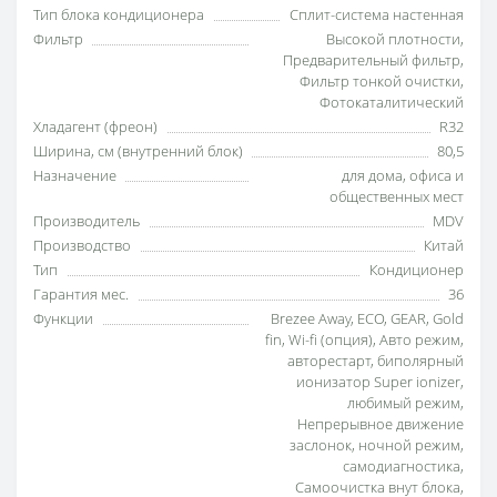
Тип блока кондиционера
Сплит-система настенная
Фильтр
Высокой плотности
,
Предварительный фильтр
,
Фильтр тонкой очистки
,
Фотокаталитический
Хладагент (фреон)
R32
Ширина, см (внутренний блок)
80,5
Назначение
для дома
,
офиса и
общественных мест
Производитель
MDV
Производство
Китай
Тип
Кондиционер
Гарантия мес.
36
Функции
Brezee Away
,
ECO
,
GEAR
,
Gold
fin
,
Wi-fi (опция)
,
Авто режим
,
авторестарт
,
биполярный
ионизатор Super ionizer
,
любимый режим
,
Непрерывное движение
заслонок
,
ночной режим
,
самодиагностика
,
Самоочистка внут блока
,