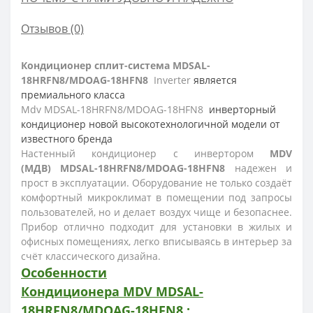
Отзывов (0)
Кондиционер сплит-система
MDSAL-
18HRFN8/MDOAG-18HFN8
Inverter
является
премиального класса
Mdv MDSAL-18HRFN8/MDOAG-18HFN8
инверторный
кондиционер новой высокотехнологичной модели от
известного бренда
Настенный кондиционер с инвертором
MDV
(МДВ) MDSAL-18HRFN8/MDOAG-18HFN8
надежен и
прост в эксплуатации. Оборудование не только создаёт
комфортный микроклимат в помещении под запросы
пользователей, но и делает воздух чище и безопаснее.
Прибор отлично подходит для установки в жилых и
офисных помещениях, легко вписываясь в интерьер за
счёт классического дизайна.
Особенности
Кондиционера
MDV MDSAL-
18HRFN8/MDOAG-18HFN8
: