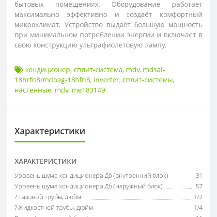
бытовых помещениях. Оборудование работае
т
максимально эффективно и создаёт комфортный
микроклимат. Устройство выдаёт большую мощность
при минимальном потреблении энергии и включает в
свою конструкцию ультрафиолетовую лампу.
кондиционер
,
сплит-система
,
mdv
,
mdsal-
18hrfn8/mdoag-18hfn8
,
inverter
,
сплит-системы
,
настенные
,
mdv
,
me183149
Характеристики
ХАРАКТЕРИСТИКИ
Уровень шума кондиционера Дб (внутренний блок)
31
Уровень шума кондиционера Дб (наружный блок)
57
? Газовой трубы, дюйм
1/2
? Жидкостной трубы, дюйм
1/4