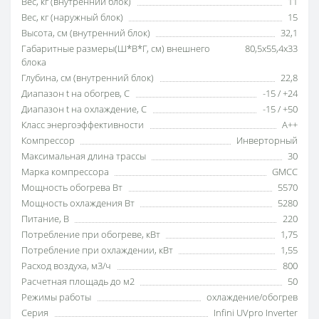
Вес, кг (внутренний блок)
11
Вес, кг (наружный блок)
15
Высота, см (внутренний блок)
32,1
Габаритные размеры(Ш*В*Г, см) внешнего
80,5х55,4х33
блока
Глубина, см (внутренний блок)
22,8
Диапазон t на обогрев, С
-15 / +24
Диапазон t на охлаждение, С
-15 / +50
Класс энергоэффективности
A++
Компрессор
Инверторный
Максимальная длина трассы
30
Марка компрессора
GMCC
Мощность обогрева Вт
5570
Мощность охлаждения Вт
5280
Питание, В
220
Потребление при обогреве, кВт
1,75
Потребление при охлаждении, кВт
1,55
Расход воздуха, м3/ч
800
Расчетная площадь до м2
50
Режимы работы
охлаждение/обогрев
Серия
Infini UVpro Inverter