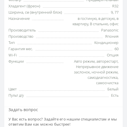
Хладагент (фреон)
R32
Ширина, см (внутренний блок)
9
,
77
Назначение
в гостиную
,
в детскую
,
в
квартиру
,
В спальню
,
офис
Производитель
Panasonic
Производство
Япония
Тип
Кондиционер
Гарантия мес.
60
Wi-Fi
Опция
Функции
Авто режим
,
авторестарт
,
Непрерывное движение
заслонок
,
ночной режим
,
самодиагностика
,
самоочистка
Цвет
Белый
Пульт д/у
Есть
Задать вопрос
У Вас есть вопрос? Задайте его нашим специалистам и мы
ответим Вам как можно быстрее!