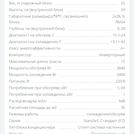
Вес, кг (наружный блок)
25
Высота, см (внутренний блок)
29
Габаритные размеры(Ш*В*Г, см) внешнего
2х28
,
9
,
блока
78х54
Глубина, см (внутренний блок)
9
,
20
Диапазон t на обогрев, С
-15 /+24
Диапазон t на охлаждение, С
+5 / + 43
Класс энергоэффективности
А+
Компрессор
Инверторный
Максимальная длина трассы
15
Мощность обогрева Вт
3840
Мощность охлаждения Вт
3400
Питание, В
220 В
Потребление при обогреве, кВт
1
,
04
Потребление при охлаждении, кВт
1
Расход воздуха, м3/ч
648
Расчетная площадь до м2
35
Режимы работы
охлаждение/обогрев
Серия
Standart
,
Стандарт (PZ)
Тип блока кондиционера
Сплит-система настенная
Фильтр
Предварительный